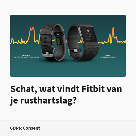
Schat, wat vindt Fitbit van
je rusthartslag?
De nieuwe fitness armbanden van Fitbit, Jawbone
GDPR Consent
en Microsoft bieden 24-uurs hartslagmetingen.