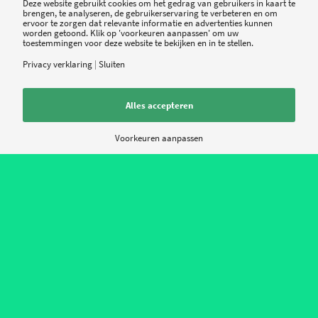
Deze website gebruikt cookies om het gedrag van gebruikers in kaart te
Wat voegen die metingen toe voor de consument,
brengen, te analyseren, de gebruikerservaring te verbeteren en om
ervoor te zorgen dat relevante informatie en advertenties kunnen
en zit de dokter er […]
worden getoond. Klik op 'voorkeuren aanpassen' om uw
toestemmingen voor deze website te bekijken en in te stellen.
Privacy verklaring
|
Sluiten
5 FEBRUARI 2015
Alles accepteren
Voorkeuren aanpassen
De ideale activity tracker
bestaat (nog) niet