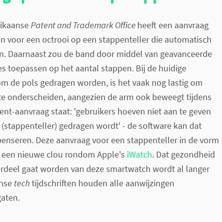
ikaanse
Patent and Trademark Office
heeft een aanvraag
n voor een octrooi op een stappenteller die automatisch
en. Daarnaast zou de band door middel van geavanceerde
es toepassen op het aantal stappen. Bij de huidige
om de pols gedragen worden, is het vaak nog lastig om
te onderscheiden, aangezien de arm ook beweegt tijdens
tent-aanvraag staat: 'gebruikers hoeven niet aan te geven
stappenteller) gedragen wordt' - de software kan dat
nseren. Deze aanvraag voor een stappenteller in de vorm
 een nieuwe clou rondom Apple's
iWatch
. Dat gezondheid
erdeel gaat worden van deze smartwatch wordt al langer
anse
tech
tijdschriften houden alle aanwijzingen
gaten.