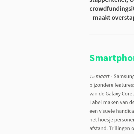
crowdfundingsit
- maakt oversta
Smartphon
15 maart
- Samsung 
bijzondere features
van de Galaxy Core 
Label maken van d
een visuele handica
het hoesje persone
afstand. Trillingen