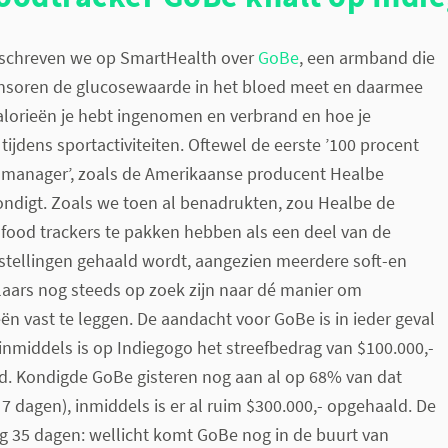
n schreven we op SmartHealth over
GoBe
, een armband die
nsoren de glucosewaarde in het bloed meet en daarmee
alorieën je hebt ingenomen en verbrand en hoe je
ijdens sportactiviteiten. Oftewel de eerste ’100 procent
manager’, zoals de Amerikaanse producent Healbe
ndigt. Zoals we toen al benadrukten, zou Healbe de
e food trackers te pakken hebben als een deel van de
tellingen gehaald wordt, aangezien meerdere soft-en
aars nog steeds op zoek zijn naar dé manier om
ën vast te leggen. De aandacht voor GoBe is in ieder geval
nmiddels is op Indiegogo het streefbedrag van $100.000,-
d. Kondigde GoBe gisteren nog aan al op
68% van dat
 7 dagen), inmiddels is er al ruim $300.000,- opgehaald. De
 35 dagen: wellicht komt GoBe nog in de buurt van