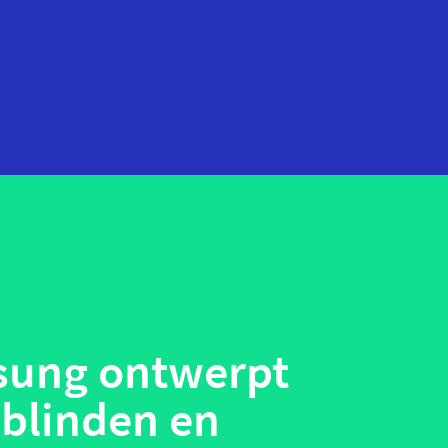
startups
technologie
telehealth
wearables
ung ontwerpt
 blinden en