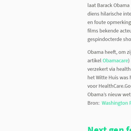
laat Barack Obama 
diens hilarische i
en foute opmerking
films bekende acteu
gespindocterde show
Obama heeft, om zi
artikel
Obamacare
)
verzekert via healt
het Witte Huis was 
voor HealthCare.Gov
Obama’s nieuw wet 
Bron:
Washington 
Next gen 