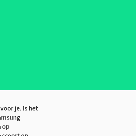
oor je. Is het
 Samsung
n op
 scoort op