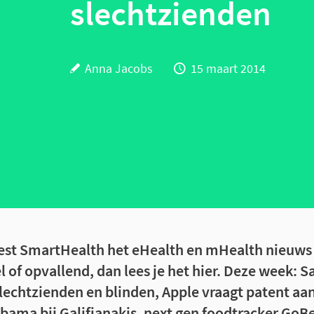
slechtzienden
Anna Jacobs
15 maart 2014
est SmartHealth het eHealth en mHealth nieuws v
l of opvallend, dan lees je het hier. Deze week:
lechtzienden en blinden, Apple vraagt patent aa
Obama bij Galifianakis, next gen foodtracker GoBe