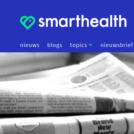
nieuws
blogs
topics
nieuwsbrief
artificial intelligence
beleid
cybersecurity
data
diagnostiek
digital therapeutics