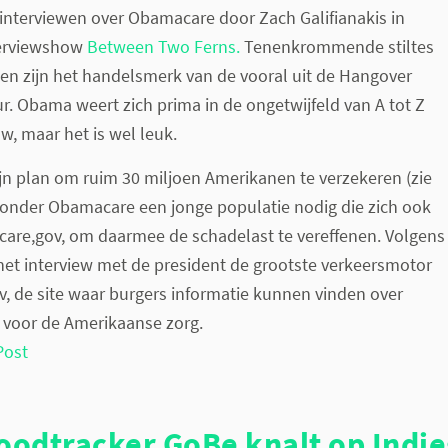
interviewen over Obamacare door Zach Galifianakis in
nterviewshow
Between Two Ferns.
Tenenkrommende stiltes
en zijn het handelsmerk van de vooral uit de Hangover
r. Obama weert zich prima in de ongetwijfeld van A tot Z
, maar het is wel leuk.
jn plan om ruim 30 miljoen Amerikanen te verzekeren (zie
 onder Obamacare een jonge populatie nodig die zich ook
hcare,gov, om daarmee de schadelast te vereffenen. Volgens
het interview met de president de grootste verkeersmotor
, de site waar burgers informatie kunnen vinden over
voor de Amerikaanse zorg.
Post
foodtracker GoBe knalt op Indi