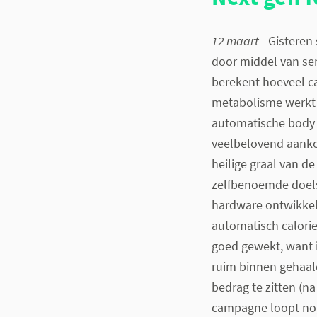
12 maart
- Gistere
door middel van se
berekent hoeveel c
metabolisme werkt t
automatische body 
veelbelovend aanko
heilige graal van d
zelfbenoemde doels
hardware ontwikkel
automatisch calorie
goed gewekt, want i
ruim binnen gehaal
bedrag te zitten (na
campagne loopt nog