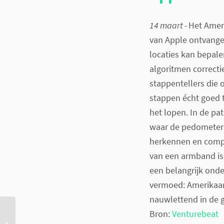
14 maart -
Het Amer
van Apple ontvange
locaties kan bepal
algoritmen correcti
stappentellers die 
stappen écht goed 
het lopen. In de pa
waar de pedometer (
herkennen en compe
van een armband is
een belangrijk ond
vermoed: Amerika
nauwlettend in de 
Bron:
Venturebeat
Wet- en regelgeving niet
klaar voor online