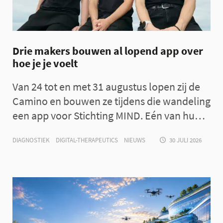
Drie makers bouwen al lopend app over
hoe je je voelt
Van 24 tot en met 31 augustus lopen zij de
Camino en bouwen ze tijdens die wandeling
een app voor Stichting MIND. Eén van hun
doelen is om te onderzoeken of je
DIAGNOSTIEK
DIGITAL-THERAPEUTICS
NIEUWS
30 JULI 2026
technologie productief kunt gebruiken
zónder dat je volledig achter een scherm
verdwijnt.