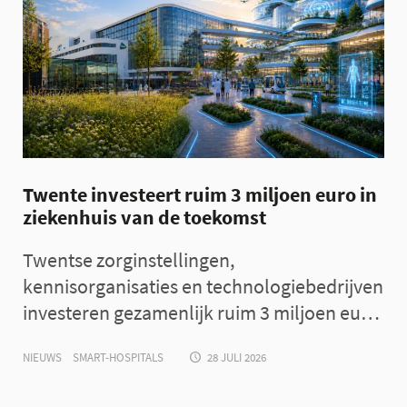
Twente investeert ruim 3 miljoen euro in
ziekenhuis van de toekomst
Twentse zorginstellingen,
kennisorganisaties en technologiebedrijven
investeren gezamenlijk ruim 3 miljoen euro
in de ontwikkeling van het ‘Ziekenhuis van
NIEUWS
SMART-HOSPITALS
28 JULI 2026
de Toekomst’. Het programma moet
medische technologie sneller naar de