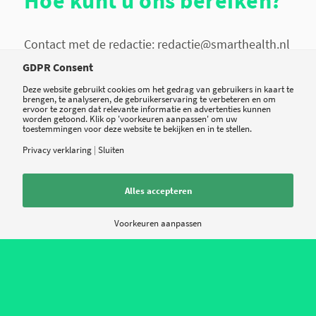
Hoe kunt u ons bereiken?
Contact met de redactie: redactie@smarthealth.nl
GDPR Consent
Onze Smarthealth nieuwsbrief ontvangen?
Deze website gebruikt cookies om het gedrag van gebruikers in kaart te
brengen, te analyseren, de gebruikerservaring te verbeteren en om
ervoor te zorgen dat relevante informatie en advertenties kunnen
Tweet
Share
Share
worden getoond. Klik op 'voorkeuren aanpassen' om uw
toestemmingen voor deze website te bekijken en in te stellen.
Privacy verklaring
|
Sluiten
Alles accepteren
Voorkeuren aanpassen
Nieuws
Contact