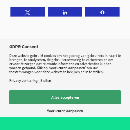
Tweet
Share
Share
GDPR Consent
Deze website gebruikt cookies om het gedrag van gebruikers in kaart te
brengen, te analyseren, de gebruikerservaring te verbeteren en om
ervoor te zorgen dat relevante informatie en advertenties kunnen
worden getoond. Klik op 'voorkeuren aanpassen' om uw
1
toestemmingen voor deze website te bekijken en in te stellen.
Privacy verklaring
|
Sluiten
ANTWOORD
Alles accepteren
Coen Egberink
23 november 2022 op 15:38
zegt:
Voorkeuren aanpassen
Prima initiatief! en volgens mij is er vrij eenvoudig een instantie, of een
combinatie van twee huidige organisaties, aan te wijzen die dit