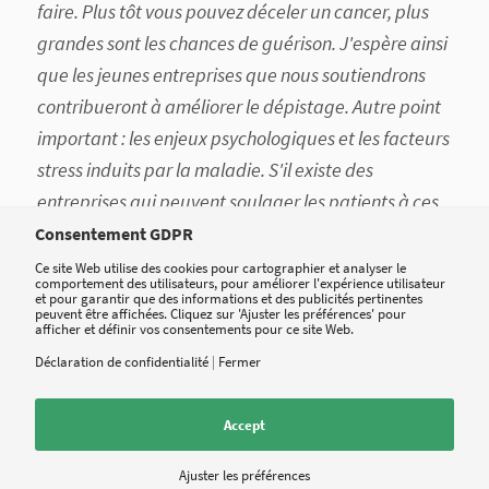
faire. Plus tôt vous pouvez déceler un cancer, plus
grandes sont les chances de guérison. J'espère ainsi
que les jeunes entreprises que nous soutiendrons
contribueront à améliorer le dépistage. Autre point
important : les enjeux psychologiques et les facteurs
stress induits par la maladie. S'il existe des
entreprises qui peuvent soulager les patients à ces
niveaux-là, ça serait fantastique. Je n'oserais pas
Consentement GDPR
dire que nous avons une préférence pour un
Ce site Web utilise des cookies pour cartographier et analyser le
comportement des utilisateurs, pour améliorer l'expérience utilisateur
domaine particulier, mais nous espérons que nous
et pour garantir que des informations et des publicités pertinentes
peuvent être affichées. Cliquez sur 'Ajuster les préférences' pour
obtiendrons les meilleurs projets soutenus par des
afficher et définir vos consentements pour ce site Web.
personnes du corps médical. Après tout, ils ont une
Déclaration de confidentialité
|
Fermer
très bonne compréhension de ce qui est nécessaire
dans le monde de l'oncologie
».
Accept
Smarthealth : Pouvez-vous déjà révéler
Ajuster les préférences