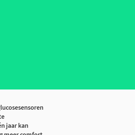
glucosesensoren
te
n jaar kan
ng meer comfort,