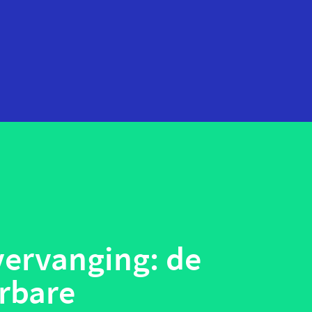
startups
technologie
telehealth
wearables
vervanging: de
rbare