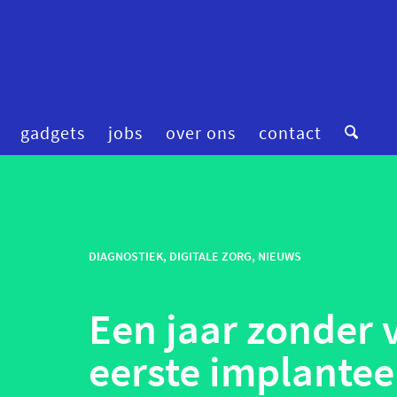
gadgets
jobs
over ons
contact
digitale zorg
preventie
femtech
privacy
financiering
DIAGNOSTIEK
,
DIGITALE ZORG
,
NIEUWS
robotica
fitness & wellness
smart homes
Een jaar zonder 
mental health
smart hospitals
onderzoek
smart stuff
eerste implantee