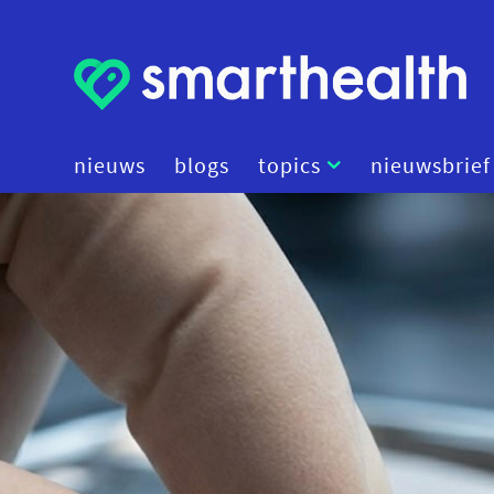
nieuws
blogs
topics
nieuwsbrief
artificial intelligence
beleid
cybersecurity
data
diagnostiek
digital therapeutics