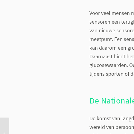
Voor veel mensen m
sensoren een terugk
van nieuwe sensor
meetpunt. Een senso
kan daarom een groo
Daarnaast biedt he
glucosewaarden. Ook
tijdens sporten of 
De National
De komst van langdu
wereld van persoon
Sammie Award winnaar
in de categorie Arts: