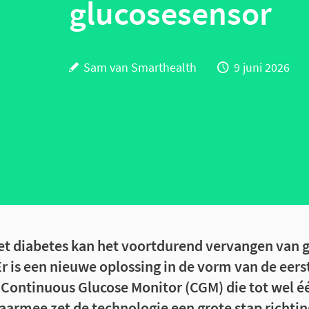
glucosesensor
Sam van Smarthealth
9 juni 2026
t diabetes kan het voortdurend vervangen van 
Er is een nieuwe oplossing in de vorm van de eers
Continuous Glucose Monitor (CGM) die tot wel éé
Daarmee zet de technologie een grote stap richti