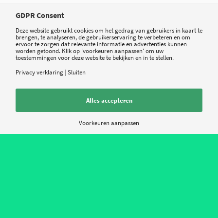
griep, borstkanker, diabetes en mazelen als de
GDPR Consent
blogs van een MS-patiënt. Daarnaast vind er op
Deze website gebruikt cookies om het gedrag van gebruikers in kaart te
het zorgplatform ook een digitaal spreekuur
brengen, te analyseren, de gebruikerservaring te verbeteren en om
ervoor te zorgen dat relevante informatie en advertenties kunnen
plaats. Hoewel het niet direct duidelijk is hoe je
worden getoond. Klik op 'voorkeuren aanpassen' om uw
toestemmingen voor deze website te bekijken en in te stellen.
rechtstreeks een vraag kunt stellen aan één van
Privacy verklaring
|
Sluiten
de specialisten, is de lijst van betrokken artsen
die hun kennis online delen wel groot.
Alles accepteren
Bron:
Telegraaf
Voorkeuren aanpassen
Tweet
Share
Share