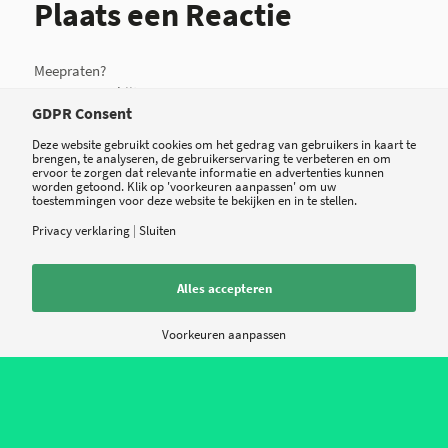
Plaats een Reactie
Meepraten?
Draag gerust bij!
GDPR Consent
*
Naam
Deze website gebruikt cookies om het gedrag van gebruikers in kaart te
brengen, te analyseren, de gebruikerservaring te verbeteren en om
ervoor te zorgen dat relevante informatie en advertenties kunnen
worden getoond. Klik op 'voorkeuren aanpassen' om uw
toestemmingen voor deze website te bekijken en in te stellen.
*
E-mail
Privacy verklaring
|
Sluiten
Alles accepteren
Site
Voorkeuren aanpassen
Mijn naam, e-mail en site opslaan in deze browser voor de volgende keer
wanneer ik een reactie plaats.