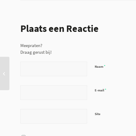
Plaats een Reactie
Meepraten?
Draag gerust bij!
*
Naam
SmartHealth Europa:
NurseBuddy (Finland)
*
E-mail
Site