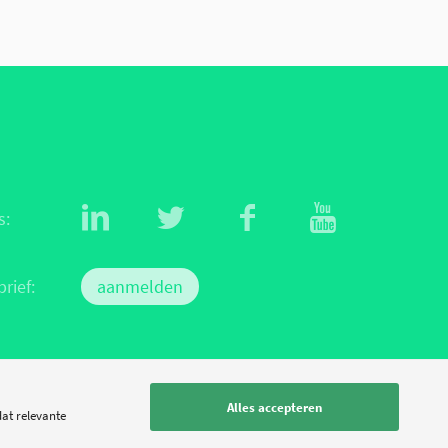
s:
rief:
aanmelden
Alles accepteren
dat relevante