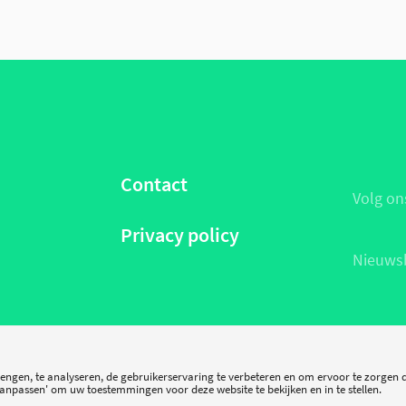
Contact
Volg on
Privacy policy
Nieuwsb
© SmartHealth 2026, All rights reserved.
rengen, te analyseren, de gebruikerservaring te verbeteren en om ervoor te zorgen 
npassen' om uw toestemmingen voor deze website te bekijken en in te stellen.