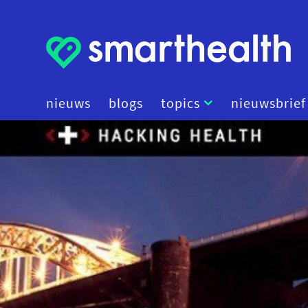
nieuws
blogs
topics
nieuwsbrief
artificial intelligence
beleid
cybersecurity
data
diagnostiek
digital therapeutics