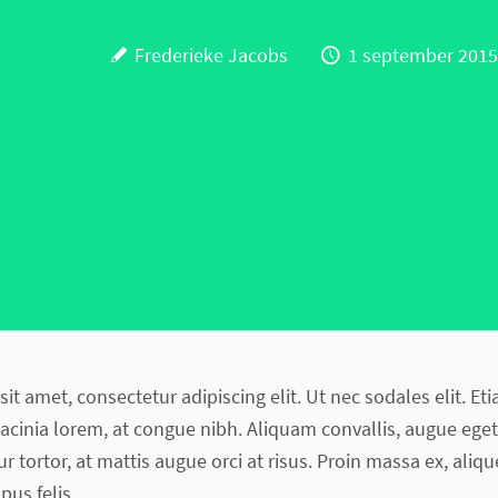
Frederieke Jacobs
1 september 2015
it amet, consectetur adipiscing elit. Ut nec sodales elit. E
lacinia lorem, at congue nibh. Aliquam convallis, augue eg
 tortor, at mattis augue orci at risus. Proin massa ex, aliq
pus felis.