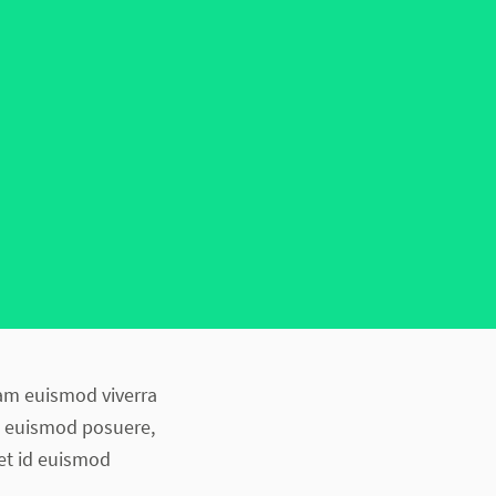
tiam euismod viverra
et euismod posuere,
uet id euismod