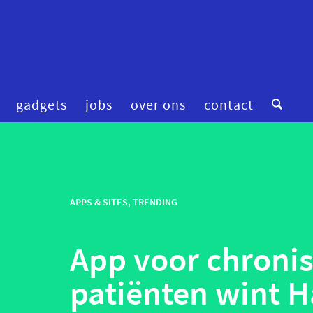
gadgets
jobs
over ons
contact
digitale zorg
preventie
femtech
privacy
financiering
APPS & SITES
,
TRENDING
robotica
fitness & wellness
smart homes
App voor chronis
mental health
smart hospitals
onderzoek
smart stuff
patiënten wint H