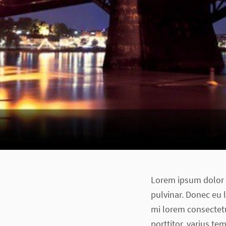
Lorem ipsum dolor s
pulvinar. Donec eu 
mi lorem consectetur
porttitor, varius tem