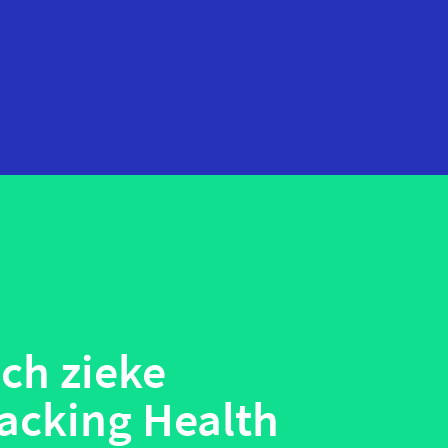
startups
technologie
telehealth
wearables
ch zieke
acking Health