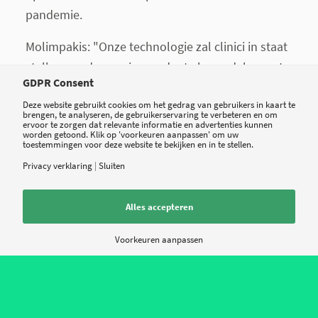
pandemie.
Molimpakis: "Onze technologie zal clinici in staat
stellen om depressies eerder te beoordelen en te
GDPR Consent
behandelen, terwijl patiënten een dieper begrip
Deze website gebruikt cookies om het gedrag van gebruikers in kaart te
van hun eigen aandoening kunnen ontwikkelen.
brengen, te analyseren, de gebruikerservaring te verbeteren en om
ervoor te zorgen dat relevante informatie en advertenties kunnen
Ons doel is om op termijn de gouden standaard
worden getoond. Klik op 'voorkeuren aanpassen' om uw
toestemmingen voor deze website te bekijken en in te stellen.
te worden voor de beoordeling van alle
Privacy verklaring
|
Sluiten
psychische aandoeningen en te laten zien dat
psychische aandoeningen net zo reëel en
Alles accepteren
objectief meetbaar zijn als lichamelijke
aandoeningen, waarmee we ook het stigma
Voorkeuren aanpassen
helpen uitbannen dat ermee gepaard gaat."