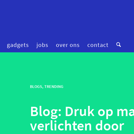
gadgets
jobs
over ons
contact
digitale zorg
preventie
femtech
privacy
financiering
BLOGS
,
TRENDING
robotica
fitness & wellness
smart homes
Blog: Druk op ma
mental health
smart hospitals
onderzoek
smart stuff
verlichten door