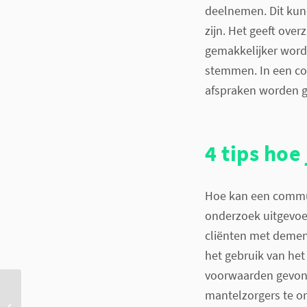
deelnemen. Dit kunn
zijn. Het geeft ove
gemakkelijker word
stemmen. In een c
afspraken worden g
4 tips ho
Hoe kan een commu
onderzoek uitgevo
cliënten met dement
het gebruik van het
voorwaarden gevon
Merken verzekeraars een
mantelzorgers te o
versnelling in digitale