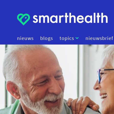
nieuws
blogs
topics
nieuwsbrief
artificial intelligence
beleid
cybersecurity
data
diagnostiek
digital therapeutics