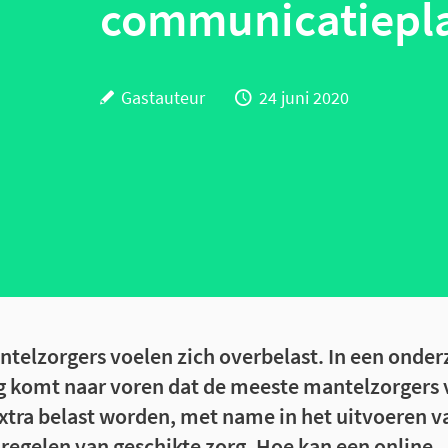
communicatiepl
Gastauteur
24 juni 2020
telzorgers voelen zich overbelast. In een onder
 komt naar voren dat de meeste mantelzorgers v
tra belast worden, met name in het uitvoeren v
 regelen van geschikte zorg. Hoe kan een online