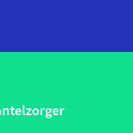
startups
technologie
telehealth
wearables
ntelzorger