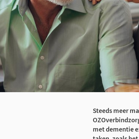
Steeds meer man
OZOverbindzorg
met dementie ex
taken, zoals het