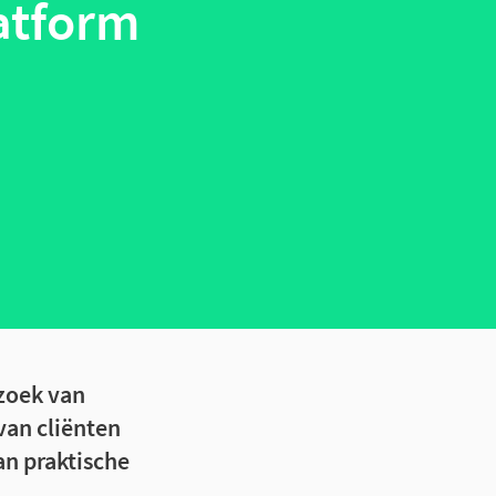
atform
zoek van
an cliënten
an praktische