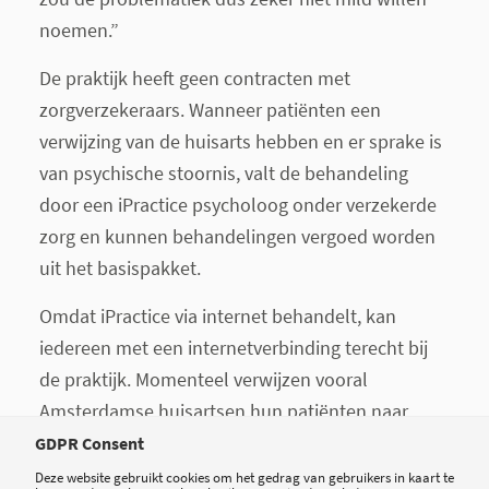
noemen.”
De praktijk heeft geen contracten met
zorgverzekeraars. Wanneer patiënten een
verwijzing van de huisarts hebben en er sprake is
van psychische stoornis, valt de behandeling
door een iPractice psycholoog onder verzekerde
zorg en kunnen behandelingen vergoed worden
uit het basispakket.
Omdat iPractice via internet behandelt, kan
iedereen met een internetverbinding terecht bij
de praktijk. Momenteel verwijzen vooral
Amsterdamse huisartsen hun patiënten naar
iPractice door. Dat is zeker niet alleen de
tech
GDPR Consent
savvy
jongere generatie. “We krijgen ook veel
Deze website gebruikt cookies om het gedrag van gebruikers in kaart te