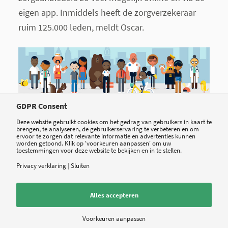
eigen app. Inmiddels heeft de zorgverzekeraar
ruim 125.000 leden, meldt Oscar.
GDPR Consent
Deze website gebruikt cookies om het gedrag van gebruikers in kaart te
brengen, te analyseren, de gebruikerservaring te verbeteren en om
ervoor te zorgen dat relevante informatie en advertenties kunnen
worden getoond. Klik op 'voorkeuren aanpassen' om uw
toestemmingen voor deze website te bekijken en in te stellen.
Het lijstje met investeerders in Oscar is in ieder
Privacy verklaring
|
Sluiten
geval al imposant: Founders Fund, Google
Ventures, Goldman Sachs, Google Capital,
Alles accepteren
Horizons Ventures, Khosla Ventures, Formation8,
Wellington Management, General Catalyst en
Voorkeuren aanpassen