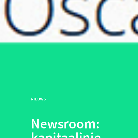
NIEUWS
Newsroom:
kapitaalinje