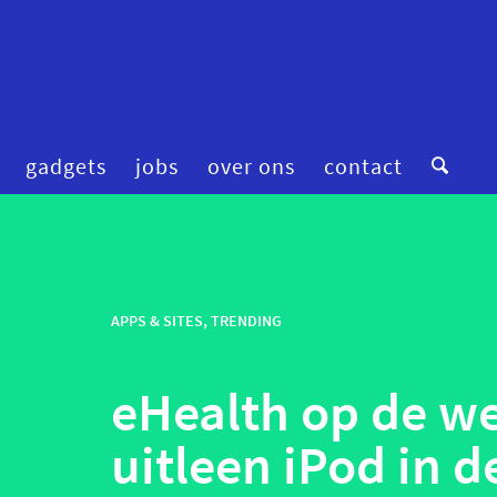
gadgets
jobs
over ons
contact
digitale zorg
preventie
femtech
privacy
financiering
APPS & SITES
,
TRENDING
robotica
fitness & wellness
smart homes
eHealth op de we
mental health
smart hospitals
onderzoek
smart stuff
uitleen iPod in d