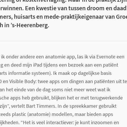
erwinnen. Een kwestie van tussen droom en daad
ers, huisarts en mede-praktijkeigenaar van Gro
h in ’s-Heerenberg.
ik onder andere een anatomie app, las ik via Evernote een
ug en deed mijn iPad tijdens een bezoek aan een patiënt
arts informatie systeem). Ik maak op dagelijkse basis
 en Visible Body: twee apps om dingen aan patiënten uit te
an het einde van de dag soms niet meer weet wat ik
sche apps heb gebruikt, blijken het er met terugwerkende
e zijn”, vertelt Bart Timmers. In de spreekkamer gebruikt
eeds plastic (anatomie) modellen, maar bieden apps
kheden. “Het is veel interactiever: je kunt inzoomen en