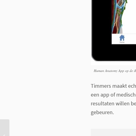
Human Anatomy App op de i
Timmers maakt echt
een app of medische
resultaten willen b
gebeuren.
Waarschuwing voor
epileptische aanval via