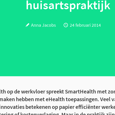
huisartspraktijk
Anna Jacobs
24 februari 2014
alth op de werkvloer spreekt SmartHealth met zo
e maken hebben met eHealth toepassingen. Veel v
innovaties betekenen op papier efficiënter werk
ering of kostenverlaging. Maar in de praktijk zij