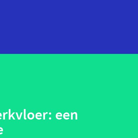
startups
technologie
telehealth
wearables
rkvloer: een
e