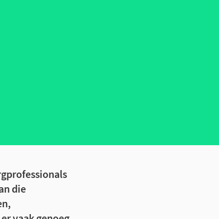
rgprofessionals
an die
en,
n er vaak genoeg