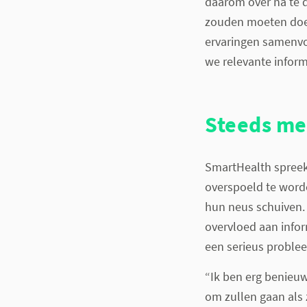
daarom over na te 
zouden moeten doen. 
ervaringen samenvo
we relevante inform
Steeds me
SmartHealth spreek
overspoeld te word
hun neus schuiven. 
overvloed aan inf
een serieus proble
“Ik ben erg benieu
om zullen gaan als