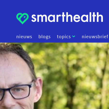
nieuws
blogs
topics
nieuwsbrief
artificial intelligence
beleid
cybersecurity
data
diagnostiek
digital therapeutics