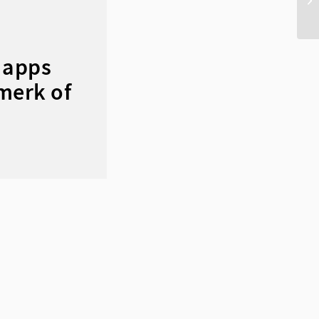
 apps
merk of