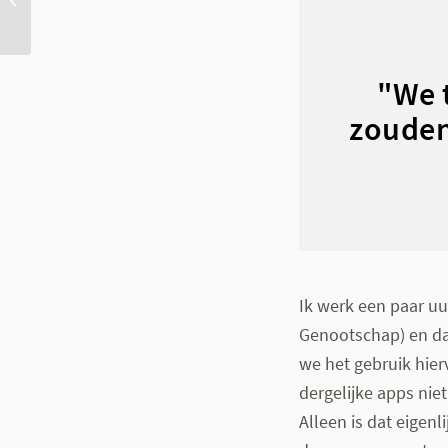
sms
"We 
zouden
Ik werk een paar uu
Genootschap) en da
we het gebruik hier
dergelijke apps nie
Alleen is dat eigenl