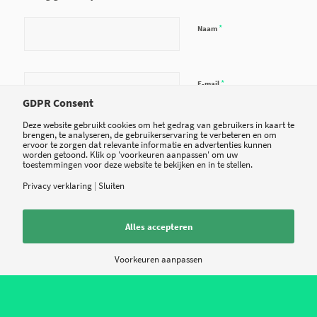
*
Naam
*
E-mail
GDPR Consent
Deze website gebruikt cookies om het gedrag van gebruikers in kaart te
brengen, te analyseren, de gebruikerservaring te verbeteren en om
Site
ervoor te zorgen dat relevante informatie en advertenties kunnen
worden getoond. Klik op 'voorkeuren aanpassen' om uw
toestemmingen voor deze website te bekijken en in te stellen.
Privacy verklaring
|
Sluiten
Mijn naam, e-mail en site opslaan in deze browser voor de volgende keer
wanneer ik een reactie plaats.
Alles accepteren
Voorkeuren aanpassen