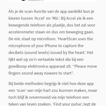
Als je de scan-functie van de app aanklikt kun je
kiezen tussen ‘Accel’ en ‘Mic’. Bij Accel zie ik een
bewegende telefoon als plaatje, dus het zal voor
accelerometer staan en dus om beweging gaan.
De mic slaat op microfoon. ‘HeartScan uses the
microphone of your iPhone to capture the
decibels (sound levels) issued by the heart.’ Het
lijkt wel op zo’n vertaalde tekst die bij een
goedkoop elektronica-apparaat zit. “Please move
fingers sound away nowere to start”.
Bij beide methoden begrijp ik niet hoe deze app
een ‘scan’ van mijn hart zou kunnen maken, maar
toch blijf ik onvermoeid via mijn telefoon een
teken van leven zoeken. ‘Find your pulse’, legt de