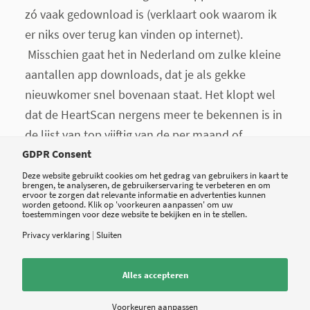
zó vaak gedownload is (verklaart ook waarom ik
er niks over terug kan vinden op internet).
Misschien gaat het in Nederland om zulke kleine
aantallen app downloads, dat je als gekke
nieuwkomer snel bovenaan staat. Het klopt wel
dat de HeartScan nergens meer te bekennen is in
de lijst van top vijftig van de per maand of
kwartaal meest gedownloade apps. Met dat in
GDPR Consent
gedachte hoef ik me er misschien ook weer niet
Deze website gebruikt cookies om het gedrag van gebruikers in kaart te
brengen, te analyseren, de gebruikerservaring te verbeteren en om
zoveel druk om te maken dat ik niet snap hoe de
ervoor te zorgen dat relevante informatie en advertenties kunnen
worden getoond. Klik op 'voorkeuren aanpassen' om uw
app werkt – want zo razend populair is ‘ie dan
toestemmingen voor deze website te bekijken en in te stellen.
misschien toch niet.
Privacy verklaring
|
Sluiten
Gelukkig doet Heart Scan geen aanbevelingen als
Alles accepteren
‘niet meer naar de dokter, alles is in orde’. Deze
app is vrij onschuldig, je wordt hoogstens bang
Voorkeuren aanpassen