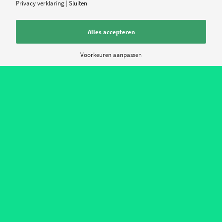
Privacy verklaring
|
Sluiten
ANTWOORDEN
Alles accepteren
Plaats een Reactie
Voorkeuren aanpassen
Meepraten?
Draag gerust bij!
*
Naam
*
E-mail
Site
Mijn naam, e-mail en site opslaan in deze browser voor de volgende keer