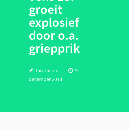
groeit
explosief
door o.a.
griepprik
Jan Jacobs
9
december 2013