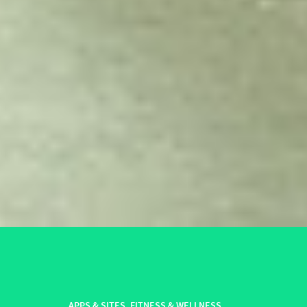
APPS & SITES
,
FITNESS & WELLNESS
,