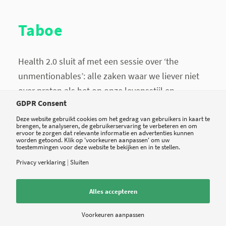
Taboe
Health 2.0 sluit af met een sessie over ‘the
unmentionables’: alle zaken waar we liever niet
over praten als het op onze levensstijl en
GDPR Consent
gezondheid aankomt. Die soms onbespreekbare
zaken hebben een grote invloed op onze
Deze website gebruikt cookies om het gedrag van gebruikers in kaart te
brengen, te analyseren, de gebruikerservaring te verbeteren en om
gezondheid, maar zijn lastig te kwantificeren. Je
ervoor te zorgen dat relevante informatie en advertenties kunnen
worden getoond. Klik op 'voorkeuren aanpassen' om uw
toestemmingen voor deze website te bekijken en in te stellen.
financiële situatie, seksleven, sociale contacten,
alcohol gebruik, spiritualiteit, lichamelijke
Privacy verklaring
|
Sluiten
beweging of een gebrek daaraan: al die zaken zijn
Alles accepteren
lastig te kwantificeren, maar spelen een
belangrijke rol in ons dagelijks leven en
Voorkeuren aanpassen
beïnvloeden daarmee onze gezondheid. Wat