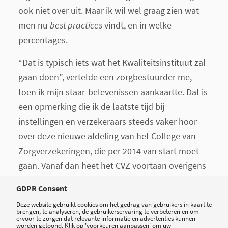
ook niet over uit. Maar ik wil wel graag zien wat
men nu
best practices
vindt, en in welke
percentages.
“Dat is typisch iets wat het Kwaliteitsinstituut zal
gaan doen”, vertelde een zorgbestuurder me,
toen ik mijn staar-belevenissen aankaartte. Dat is
een opmerking die ik de laatste tijd bij
instellingen en verzekeraars steeds vaker hoor
over deze nieuwe afdeling van het College van
Zorgverzekeringen, die per 2014 van start moet
gaan. Vanaf dan heet het CVZ voortaan overigens
Zorginstituut Nederland. Als ik het zo aanhoor is
GDPR Consent
de werklast van het Kwaliteitsinstituut voor de
Deze website gebruikt cookies om het gedrag van gebruikers in kaart te
komende tien jaar al tot mythische proporties
brengen, te analyseren, de gebruikerservaring te verbeteren en om
ervoor te zorgen dat relevante informatie en advertenties kunnen
toegenomen. Ik denk dat het beleid over bukken
worden getoond. Klik op 'voorkeuren aanpassen' om uw