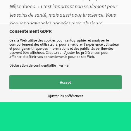
Wijsenbeek. «
C'est important non seulement pour
les soins de santé, mais aussi pour la science. Vous
pouvez analyser les données avec plusieurs
Consentement GDPR
médecins. Nous avons commencé par un registre en
Europe où le patient remplit son dossier. Il reste
Ce site Web utilise des cookies pour cartographier et analyser le
comportement des utilisateurs, pour améliorer l'expérience utilisateur
également propriétaire de ces données, ce qui
et pour garantir que des informations et des publicités pertinentes
peuvent être affichées. Cliquez sur 'Ajuster les préférences' pour
facilite les collaborations. Il est temps que les
afficher et définir vos consentements pour ce site Web.
nouveaux modèles de soins intègrent les malades
Déclaration de confidentialité
|
Fermer
comme des partenaires de soins et de recherche.
»
Accept
Ajuster les préférences