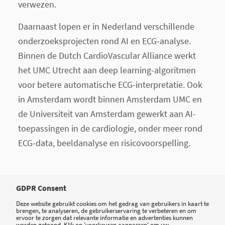
verwezen.
Daarnaast lopen er in Nederland verschillende
onderzoeksprojecten rond AI en ECG-analyse.
Binnen de Dutch CardioVascular Alliance werkt
het UMC Utrecht aan deep learning-algoritmen
voor betere automatische ECG-interpretatie. Ook
in Amsterdam wordt binnen Amsterdam UMC en
de Universiteit van Amsterdam gewerkt aan AI-
toepassingen in de cardiologie, onder meer rond
ECG-data, beeldanalyse en risicovoorspelling.
Slimmere acute zorg
GDPR Consent
Deze website gebruikt cookies om het gedrag van gebruikers in kaart te
brengen, te analyseren, de gebruikerservaring te verbeteren en om
De ontwikkeling in Aalst laat zien hoe AI in de
ervoor te zorgen dat relevante informatie en advertenties kunnen
worden getoond. Klik op 'voorkeuren aanpassen' om uw