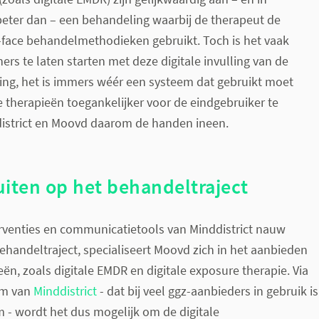
eter dan – een behandeling waarbij de therapeut de
o-face behandelmethodieken gebruikt. Toch is het vaak
ers te laten starten met deze digitale invulling van de
ing, het is immers wéér een systeem dat gebruikt moet
 therapieën toegankelijker voor de eindgebruiker te
istrict en Moovd daarom de handen ineen.
uiten op het behandeltraject
erventies en communicatietools van Minddistrict nauw
behandeltraject, specialiseert Moovd zich in het aanbieden
eën, zoals digitale EMDR en digitale exposure therapie. Via
rm van
Minddistrict
- dat bij veel ggz-aanbieders in gebruik is
m - wordt het dus mogelijk om de digitale