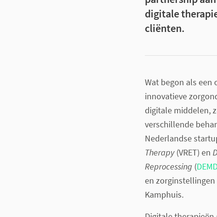
digitale therap
cliënten.
Wat begon als een o
innovatieve zorgon
digitale middelen, z
verschillende behan
Nederlandse startup
Therapy
(VRET) en
D
Reprocessing
(
DEM
en zorginstellinge
Kamphuis.
Digitale therapieën 