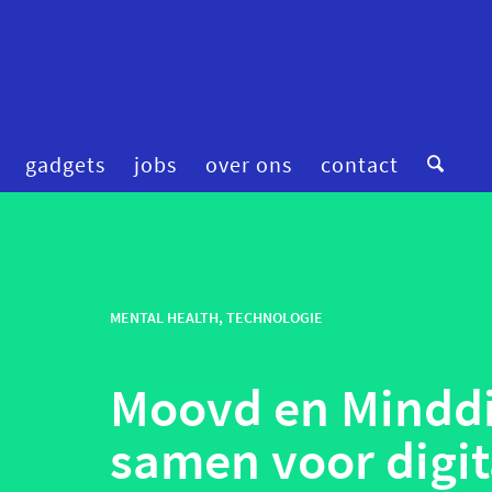
gadgets
jobs
over ons
contact
digitale zorg
preventie
femtech
privacy
financiering
MENTAL HEALTH
,
TECHNOLOGIE
robotica
fitness & wellness
smart homes
Moovd en Minddi
mental health
smart hospitals
onderzoek
smart stuff
samen voor digit