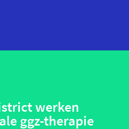
startups
technologie
telehealth
wearables
strict werken
ale ggz-therapie