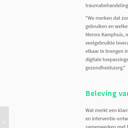
traumabehandeling b
"We merken dat zorg
gebruiken en welke i
Menno Kamphuis, me
veelgebruikte lever
elkaar te brengen 
digitale toepassing
gezondheidszorg."
Beleving va
Wat merkt een klan
en interventie-ontw
Officiële start Stichting
Helpdesk Digitale Zorg
samenwerken met M