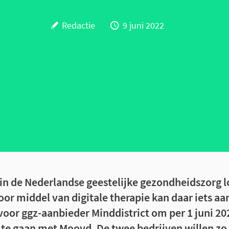
Redactie
9 juni 2022
 in de Nederlandse geestelijke gezondheidszorg l
oor middel van digitale therapie kan daar iets a
oor ggz-aanbieder Minddistrict om per 1 juni 20
 te gaan met Moovd. De twee bedrijven willen z