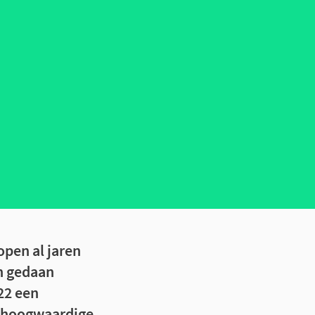
open al jaren
an gedaan
22 een
o hoogwaardige