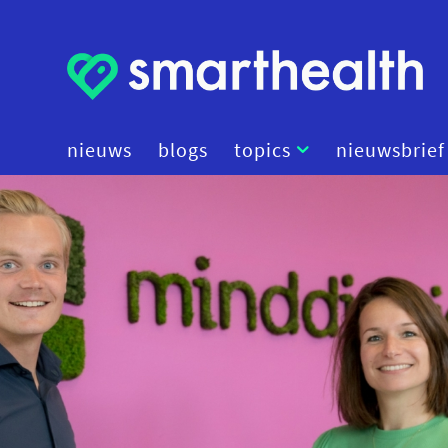
nieuws
blogs
topics
nieuwsbrief
artificial intelligence
beleid
cybersecurity
data
diagnostiek
digital therapeutics