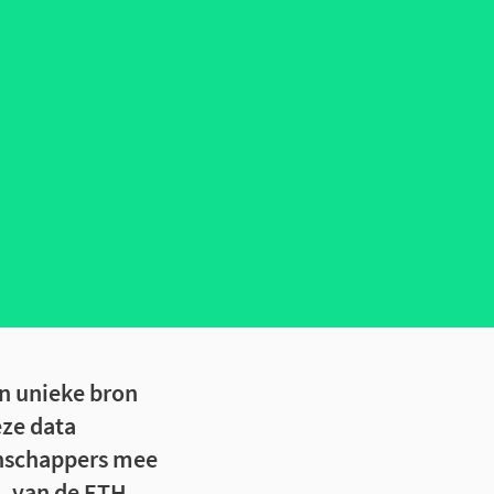
en unieke bron
eze data
enschappers mee
a, van de ETH