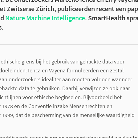
het Zwitserse Zürich, publiceerden recent een pap
ad
Nature Machine Intelligence
. SmartHealth spr
s.
 ethische grens bij het gebruik van gehackte data voor
doeleinden. Ienca en Vayena formuleerden een zestal
raan onderzoekers idealiter aan moeten voldoen wanneer
ackte data te gebruiken. Daarbij verwijzen ze ook naar
ichtlijnen voor ethische beginselen. Bijvoorbeeld het
t 1978 en de Conventie inzake Mensenrechten en
 1999, dat de bescherming van de menselijke waardigheid
epubliceerde paper is om de academische wereld wakker te