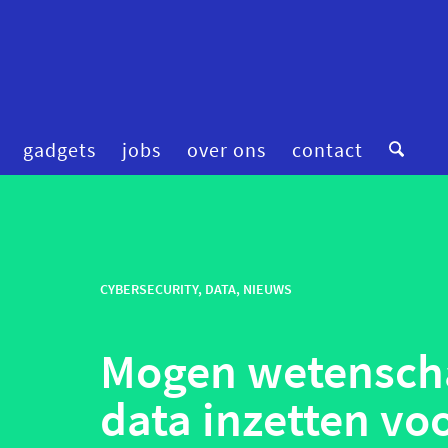
gadgets
jobs
over ons
contact
digitale zorg
preventie
femtech
privacy
financiering
CYBERSECURITY
,
DATA
,
NIEUWS
robotica
fitness & wellness
smart homes
Mogen wetensch
mental health
smart hospitals
onderzoek
smart stuff
data inzetten vo