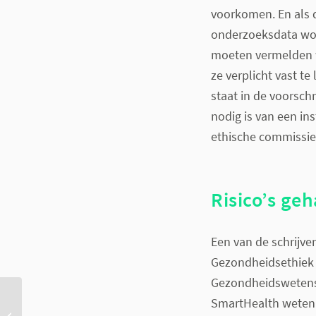
voorkomen. En als d
onderzoeksdata wor
moeten vermelden w
ze verplicht vast t
staat in de voorsch
nodig is van een in
ethische commissie
Risico’s ge
Een van de schrijve
Gezondheidsethiek 
Gezondheidswetensc
SmartHealth weten d
Zuid-Holland zet met
ZorgTech in op