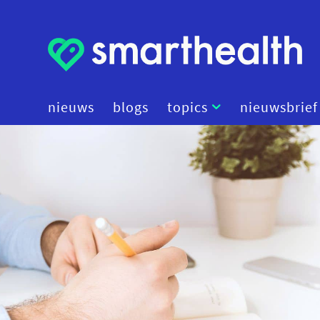
nieuws
blogs
topics
nieuwsbrief
artificial intelligence
beleid
cybersecurity
data
diagnostiek
digital therapeutics