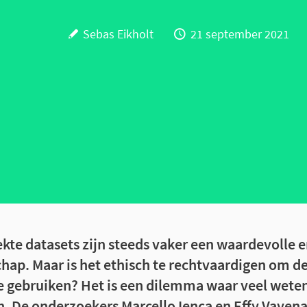
Sebas Eikholt
21 september 2021
ekte datasets zijn steeds vaker een waardevolle 
hap. Maar is het ethisch te rechtvaardigen om d
e gebruiken? Het is een dilemma waar veel wet
n. De onderzoekers Marcello Ienca en Effy Vayen