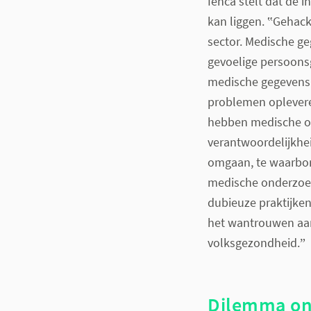
Ienca stelt dat de 
kan liggen. ‟Gehack
sector. Medische g
gevoelige persoons
medische gegevens c
problemen oplevere
hebben medische on
verantwoordelijkhe
omgaan, te waarbor
medische onderzoeke
dubieuze praktijken
het wantrouwen aanw
volksgezondheid.ˮ
Dilemma on