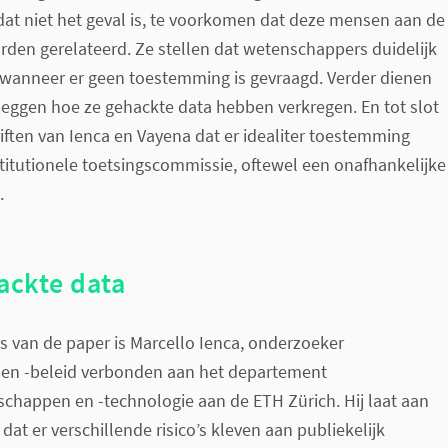
at niet het geval is, te voorkomen dat deze mensen aan de
den gerelateerd. Ze stellen dat wetenschappers duidelijk
anneer er geen toestemming is gevraagd. Verder dienen
e leggen hoe ze gehackte data hebben verkregen. En tot slot
riften van Ienca en Vayena dat er idealiter toestemming
stitutionele toetsingscommissie, oftewel een onafhankelijke
.
hackte data
rs van de paper is Marcello Ienca, onderzoeker
en -beleid verbonden aan het departement
happen en -technologie aan de ETH Zürich. Hij laat aan
at er verschillende risico’s kleven aan publiekelijk