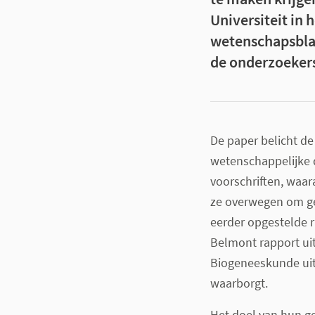
Universiteit in 
wetenschapsbl
de onderzoeker
De paper belicht de
wetenschappelijke 
voorschriften, waa
ze overwegen om geh
eerder opgestelde r
Belmont rapport ui
Biogeneeskunde uit
waarborgt.
Het doel van hun g