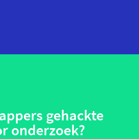
startups
technologie
telehealth
wearables
appers gehackte
or onderzoek?