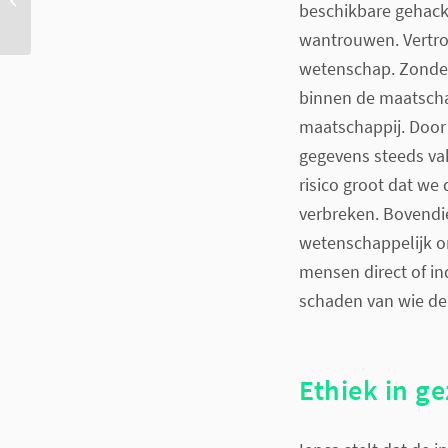
beschikbare gehackt
zorginnovaties
wantrouwen. Vertro
wetenschap. Zonder
binnen de maatscha
maatschappij. Door 
gegevens steeds vak
risico groot dat w
verbreken. Bovendie
wetenschappelijk on
mensen direct of in
schaden van wie de
Ethiek in g