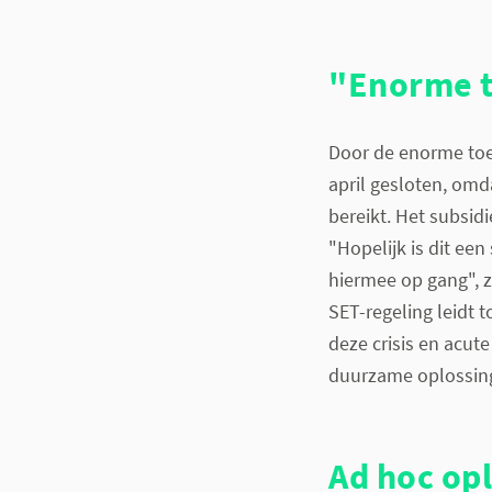
"Enorme 
Door de enorme toes
april gesloten, omd
bereikt. Het subsid
"Hopelijk is dit ee
hiermee op gang", z
SET-regeling leidt 
deze crisis en acut
duurzame oplossing
Ad hoc op