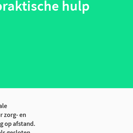
raktische hulp
ale
r zorg- en
rg op afstand.
ls gesloten,