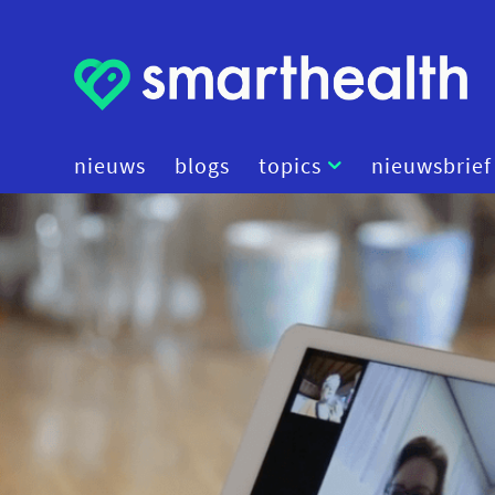
nieuws
blogs
topics
nieuwsbrief
artificial intelligence
beleid
cybersecurity
data
diagnostiek
digital therapeutics