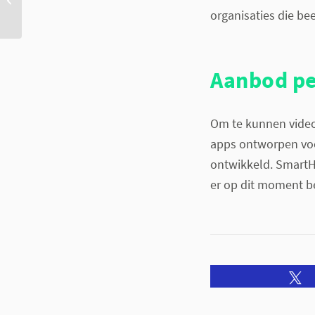
organisaties die be
corona crisis
Aanbod pe
Om te kunnen videob
apps ontworpen voo
ontwikkeld. SmartH
er op dit moment be