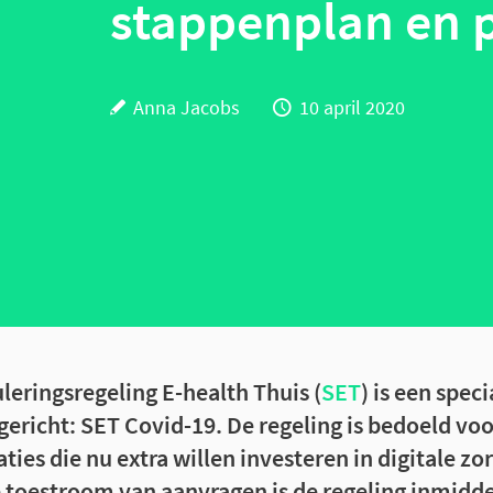
stappenplan en p
Anna Jacobs
10 april 2020
leringsregeling E-health Thuis (
SET
) is een speci
ericht: SET Covid-19. De regeling is bedoeld voo
ties die nu extra willen investeren in digitale zo
toestroom van aanvragen is de regeling inmidde