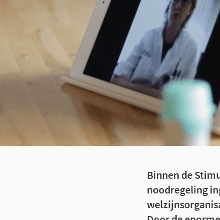
Binnen de Stimu
noodregeling ing
welzijnsorganisa
Door de enorme 