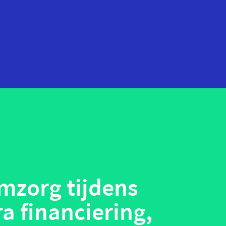
startups
technologie
telehealth
wearables
mzorg tijdens
ra financiering,