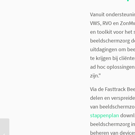
Vanuit ondersteuni
VWS, RVO en ZonM
en toolkit voor he
beeldschermzorg doo
uitdagingen om bee
te krijgen bij clië
ad hoc oplossingen
zijn."
Via de Fasttrack Be
delen en verspreide
van beeldschermzor
stappenplan
downlo
beeldschermzorg inz
Facebook relevante bron
beheren van devices
van big data tijdens