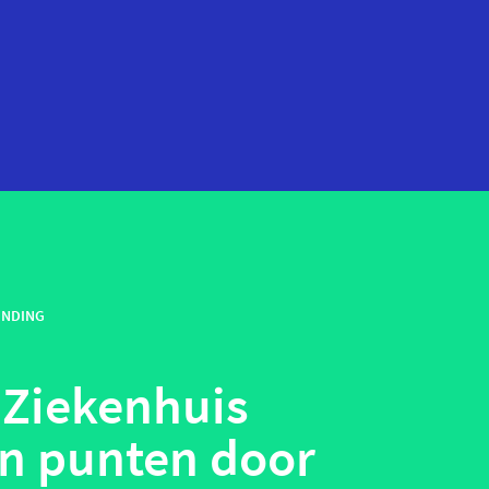
startups
technologie
ENDING
telehealth
wearables
 Ziekenhuis
en punten door