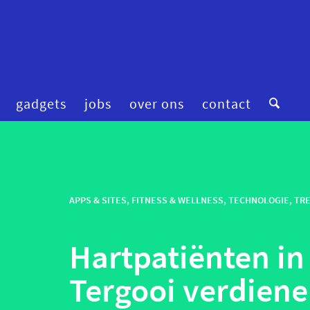
gadgets
jobs
over ons
contact
digitale zorg
preventie
femtech
privacy
financiering
APPS & SITES
,
FITNESS & WELLNESS
robotica
,
TECHNOLOGIE
,
TR
fitness & wellness
smart homes
Hartpatiënten in
mental health
smart hospitals
onderzoek
smart stuff
Tergooi verdien