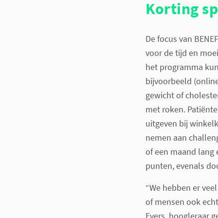
Korting s
De focus van BENEF
voor de tijd en moe
het programma kun
bijvoorbeeld (online
gewicht of choleste
met roken. Patiënt
uitgeven bij winkelk
nemen aan challeng
of een maand lang e
punten, evenals doo
“We hebben er veel
of mensen ook echt 
Evers, hoogleraar g