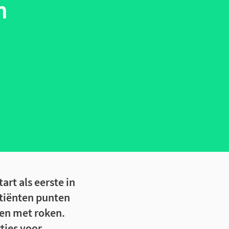
n
art als eerste in
atiënten punten
pen met roken.
tjes voor