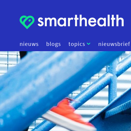
nieuws
blogs
topics
nieuwsbrief
artificial intelligence
beleid
cybersecurity
data
diagnostiek
digital therapeutics