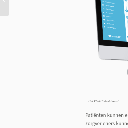
glucosemonitoring
systemen
Het Vital10 dashboard
Patiënten kunnen er
zorgverleners kunnen