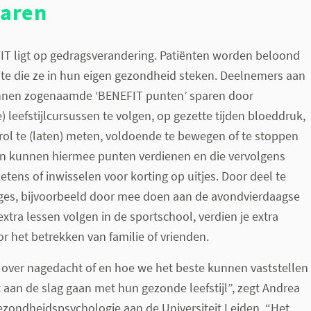
paren
IT ligt op gedragsverandering. Patiënten worden beloond
ite die ze in hun eigen gezondheid steken. Deelnemers aan
nen zogenaamde ‘BENEFIT punten’ sparen door
) leefstijlcursussen te volgen, op gezette tijden bloeddruk,
rol te (laten) meten, voldoende te bewegen of te stoppen
en kunnen hiermee punten verdienen en die vervolgens
etens of inwisselen voor korting op uitjes. Door deel te
es, bijvoorbeeld door mee doen aan de avondvierdaagse
xtra lessen volgen in de sportschool, verdien je extra
r het betrekken van familie of vrienden.
 over nagedacht of en hoe we het beste kunnen vaststellen
aan de slag gaan met hun gezonde leefstijl”, zegt Andrea
ezondheidspsychologie aan de Universiteit Leiden. “Het