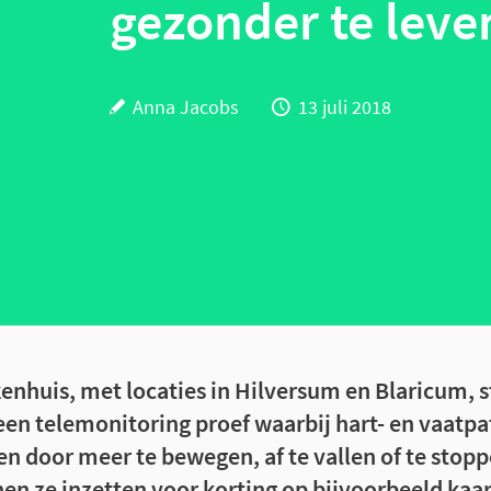
gezonder te leve
Anna Jacobs
13 juli 2018
enhuis, met locaties in Hilversum en Blaricum, st
en telemonitoring proef waarbij hart- en vaatp
n door meer te bewegen, af te vallen of te stop
en ze inzetten voor korting op bijvoorbeeld kaar