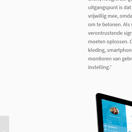
uitgangspunt is da
vrijwillig mee, omda
om te belonen. Als
verontrustende sig
moeten oplossen. O
kleding, smartphone
monitoren van gebru
instelling.”
Licht aan de horizon voor
slimme