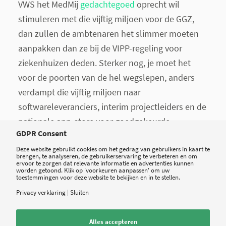
VWS het MedMij
gedachtegoed
oprecht wil
stimuleren met die vijftig miljoen voor de GGZ,
dan zullen de ambtenaren het slimmer moeten
aanpakken dan ze bij de VIPP-regeling voor
ziekenhuizen deden. Sterker nog, je moet het
voor de poorten van de hel wegslepen, anders
verdampt die vijftig miljoen naar
softwareleveranciers, interim projectleiders en de
nationale app-store voor goedgekeurde
GDPR Consent
depressie en verslavingsapps.
Deze website gebruikt cookies om het gedrag van gebruikers in kaart te
brengen, te analyseren, de gebruikerservaring te verbeteren en om
ervoor te zorgen dat relevante informatie en advertenties kunnen
worden getoond. Klik op 'voorkeuren aanpassen' om uw
toestemmingen voor deze website te bekijken en in te stellen.
Privacy verklaring
|
Sluiten
Tweet
Share
Share
Alles accepteren