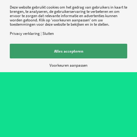
Stethotelephone
Deze website gebruikt cookies om het gedrag van gebruikers in kaart te
brengen, te analyseren, de gebruikerservaring te verbeteren en om
ervoor te zorgen dat relevante informatie en advertenties kunnen
Stethotelephone
worden getoond. Klik op 'voorkeuren aanpassen' om uw
De Italiaanse startup
werkt
toestemmingen voor deze website te bekijken en in te stellen.
aan een innovatief opzetstuk voor een reguliere
Privacy verklaring
|
Sluiten
stethoscoop. Met het opzetstuk kunnen de
geluiden worden opgeslagen en doorgestuurd
Alles accepteren
naar bijvoorbeeld een tablet of smartphone. Op
die manier moet het makkelijker zijn om op
Voorkeuren aanpassen
afstand diagnoses te doen.
Een beetje een vreemde eend in de bijt is
Thermodata
uit de Verenigde Staten. Deze
startup helpt bij het bewaken van
temperatuurgevoelige producten binnen
laboratoria, onderzoeksafdelingen van het
ziekenhuis of voedseltransport. Thermodata