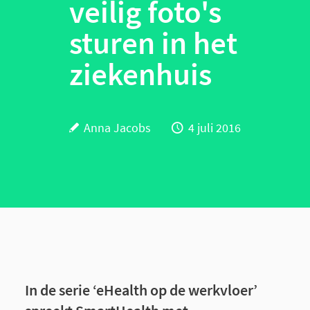
veilig foto's
sturen in het
ziekenhuis
Anna Jacobs
4 juli 2016
In de serie ‘eHealth op de werkvloer’