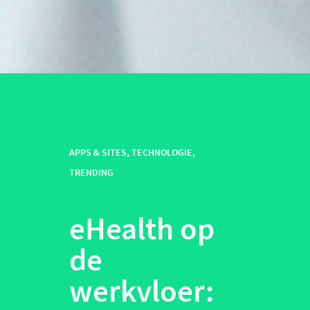
APPS & SITES
,
TECHNOLOGIE
,
TRENDING
eHealth op
de
werkvloer: