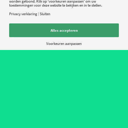
worden getoond. Klik op 'voorkeuren aanpassen' om uw
bijvoorbeeld een melding dat als je geen
toestemmingen voor deze website te bekijken en in te stellen.
behandelrelatie hebt met de patiënt, je het
Privacy verklaring
|
Sluiten
dossier niet kunt bekijken. Dan moet je een
geldige reden geven om in dat dossier te kunnen
Alles accepteren
kijken.”
Voorkeuren aanpassen
EPD in de jaszak