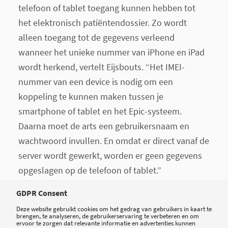
telefoon of tablet toegang kunnen hebben tot
het elektronisch patiëntendossier. Zo wordt
alleen toegang tot de gegevens verleend
wanneer het unieke nummer van iPhone en iPad
wordt herkend, vertelt Eijsbouts. “Het IMEI-
nummer van een device is nodig om een
koppeling te kunnen maken tussen je
smartphone of tablet en het Epic-systeem.
Daarna moet de arts een gebruikersnaam en
wachtwoord invullen. En omdat er direct vanaf de
server wordt gewerkt, worden er geen gegevens
opgeslagen op de telefoon of tablet.”
Lagerwey: “Haiku en Canto zijn gericht op
GDPR Consent
zorgprofessionals. De applicaties hebben
Deze website gebruikt cookies om het gedrag van gebruikers in kaart te
brengen, te analyseren, de gebruikerservaring te verbeteren en om
dezelfde functies als het EPD, dus je krijgt
ervoor te zorgen dat relevante informatie en advertenties kunnen