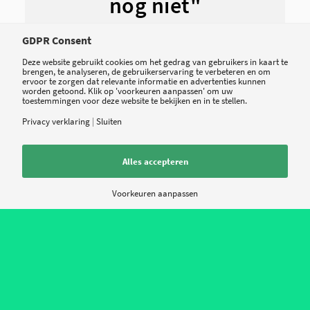
nog niet"
GDPR Consent
Deze website gebruikt cookies om het gedrag van gebruikers in kaart te
brengen, te analyseren, de gebruikerservaring te verbeteren en om
ervoor te zorgen dat relevante informatie en advertenties kunnen
worden getoond. Klik op 'voorkeuren aanpassen' om uw
toestemmingen voor deze website te bekijken en in te stellen.
Volgens Van der Heijden zou het goed kunnen
dat de app zich op den duur als een soort
Privacy verklaring
|
Sluiten
olievlek gaat verspreiden. “Je moet de app één
Alles accepteren
keer zien of gebruiken, dan begrijp je het direct.
Je kunt via allerlei apps het dichtstbijzijnde
Voorkeuren aanpassen
benzinestation vinden of exotische woorden
opzoeken, maar een eenvoudige app met
gepersonaliseerde informatie gerelateerd aan
iemands behandeling bestond simpelweg nog
niet. Die leegte vullen wij op.” Inmiddels is de app
naast de ViaSana Kliniek ook live bij het UMC