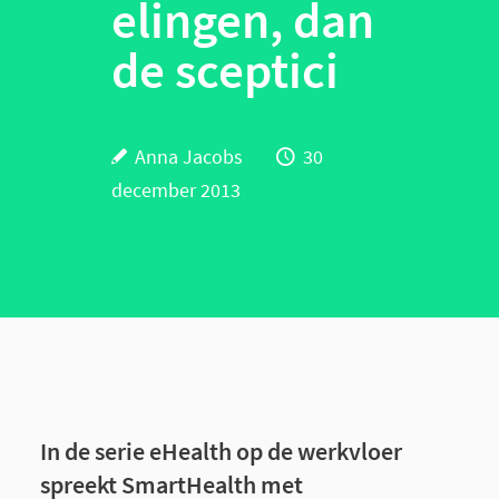
elingen, dan
de sceptici
Anna Jacobs
30
december 2013
In de serie eHealth op de werkvloer
spreekt SmartHealth met