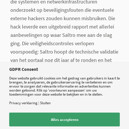
die systemen en netwerkinfrastructuren
onderzoekt op beveiligingsfouten die eventuele
externe hackers zouden kunnen misbruiken. Die
hack leverde een uitgebreid rapport met allerlei
aanbevelingen op waar Saltro mee aan de slag
ging. Die veiligheidscontroles verlopen
voorspoedig: Saltro hoopt de technische validatie
van het portaal nog dit jaar af te ronden en het
portaal vanaf januari 2014 in de praktijk in te gaan
GDPR Consent
zetten.
Deze website gebruikt cookies om het gedrag van gebruikers in kaart te
brengen, te analyseren, de gebruikerservaring te verbeteren en om
ervoor te zorgen dat relevante informatie en advertenties kunnen
worden getoond. Klik op 'voorkeuren aanpassen' om uw
toestemmingen voor deze website te bekijken en in te stellen.
Het EPD van Nederland?
Privacy verklaring
|
Sluiten
Alles accepteren
Toegang tot het patiënten uitslagportaal moet, in