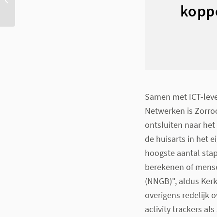
koppe
gegevens in een ketting
Samen met ICT-leve
Netwerken is Zorroo
ontsluiten naar het
de huisarts in het 
hoogste aantal sta
berekenen of mens
(NNGB)", aldus Ker
overigens redelijk
activity trackers a