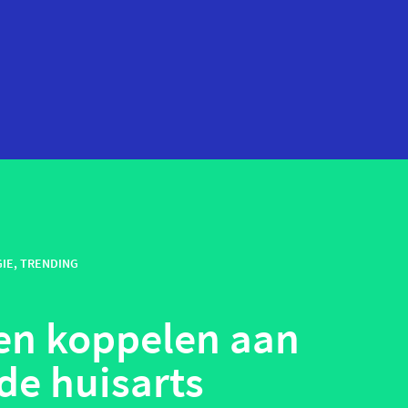
startups
technologie
IE
,
TRENDING
telehealth
wearables
men koppelen aan
de huisarts