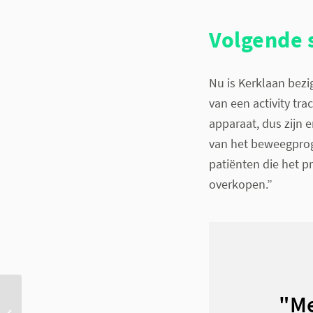
Volgende s
Nu is Kerklaan bezi
van een activity tr
apparaat, dus zijn 
van het beweegprog
patiënten die het p
overkopen.”
"Me
Khushi Baby: medische