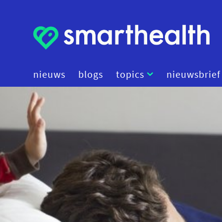
nieuws
blogs
topics
nieuwsbrief
artificial intelligence
beleid
cybersecurity
data
diagnostiek
digital therapeutics