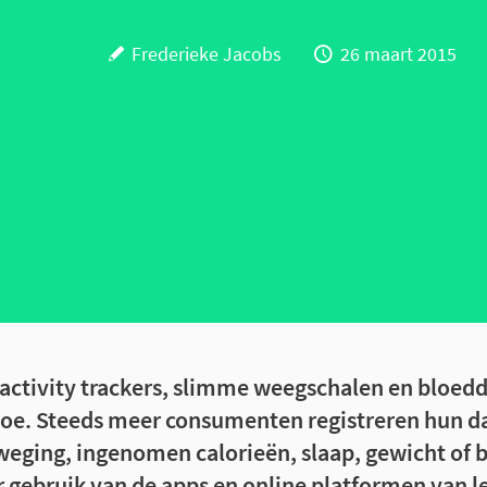
Frederieke Jacobs
26 maart 2015
activity trackers, slimme weegschalen en bloe
oe. Steeds meer consumenten registreren hun da
eging, ingenomen calorieën, slaap, gewicht of 
gebruik van de apps en online platformen van le