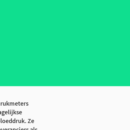
ddrukmeters
gelijkse
bloeddruk. Ze
veranciers als