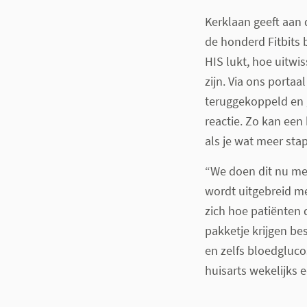
Kerklaan geeft aan d
de honderd Fitbits 
HIS lukt, hoe uitwi
zijn. Via ons port
teruggekoppeld en
reactie. Zo kan een 
als je wat meer stap
“We doen dit nu met
wordt uitgebreid m
zich hoe patiënten 
pakketje krijgen be
en zelfs bloedgluc
huisarts wekelijks 