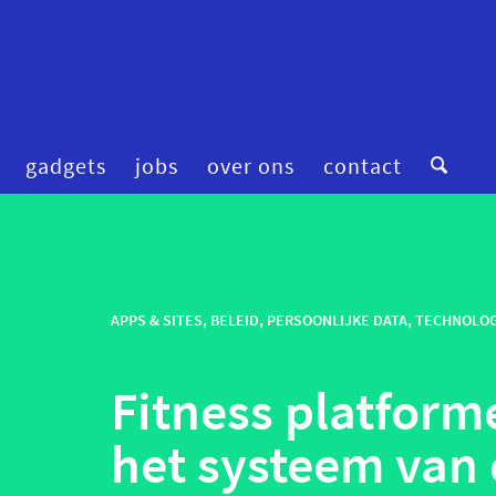
gadgets
jobs
over ons
contact
digitale zorg
preventie
femtech
privacy
financiering
APPS & SITES
,
BELEID
,
PERSOONLIJKE DATA
robotica
,
TECHNOLOG
fitness & wellness
smart homes
Fitness platfor
mental health
smart hospitals
onderzoek
smart stuff
het systeem van 