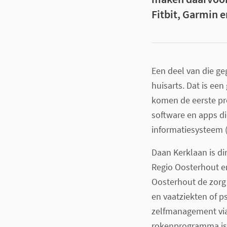
Fitbit, Garmin 
Een deel van die ge
huisarts. Dat is ee
komen de eerste pr
software en apps di
informatiesysteem (
Daan Kerklaan is d
Regio Oosterhout en
Oosterhout de zorg 
en vaatziekten of 
zelfmanagement via
rokenprogramma is 