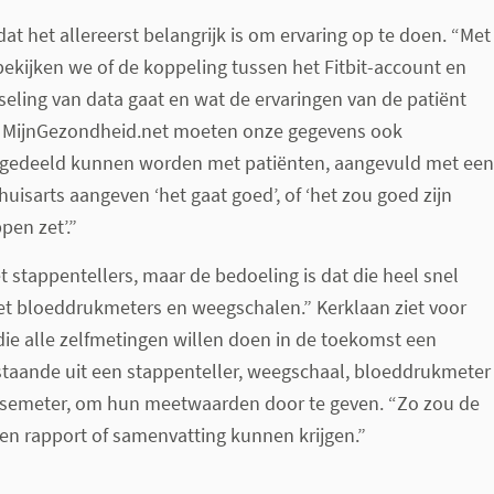
at het allereerst belangrijk is om ervaring op te doen. “Met
bekijken we of de koppeling tussen het Fitbit-account en
sseling van data gaat en wat de ervaringen van de patiënt
aal MijnGezondheid.net moeten onze gegevens ook
 gedeeld kunnen worden met patiënten, aangevuld met een
huisarts aangeven ‘het gaat goed’, of ‘het zou goed zijn
pen zet’.”
 stappentellers, maar de bedoeling is dat die heel snel
et bloeddrukmeters en weegschalen.” Kerklaan ziet voor
die alle zelfmetingen willen doen in de toekomst een
staande uit een stappenteller, weegschaal, bloeddrukmeter
osemeter, om hun meetwaarden door te geven. “Zo zou de
een rapport of samenvatting kunnen krijgen.”