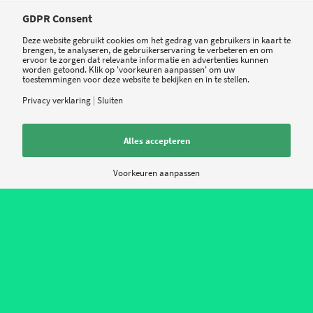
Google, Apple, en Windows te vinden zijn,
GDPR Consent
heeft slechts een fractie een officiële CE-
Deze website gebruikt cookies om het gedrag van gebruikers in kaart te
markering of goedkeuring ontvangen van de
brengen, te analyseren, de gebruikerservaring te verbeteren en om
ervoor te zorgen dat relevante informatie en advertenties kunnen
Amerikaanse
FDA
, waardoor de app als medisch
worden getoond. Klik op 'voorkeuren aanpassen' om uw
toestemmingen voor deze website te bekijken en in te stellen.
hulpmiddel wordt beschouwd. Het merendeel
Privacy verklaring
|
Sluiten
van de
health apps
is niet gereguleerd of gecheckt
door een officiële instantie: de meeste
Alles accepteren
gezondheidsapps vallen in de categorie
health
and fitness
, en zijn dus niet per se medisch van
Voorkeuren aanpassen
aard, maar meer gericht op fitness en gezondheid
in het algemeen.
MobiHealthNews
duikt in een
aantal van de gezondheidsapps die Apple's App
Store aanbiedt en komt tot de conclusie dat een
aantal apps die wel medisch van aard zijn, toch
een disclaimer hebben:
f
or entertainment
purposes only
. Die toevoeging dat de app alleen