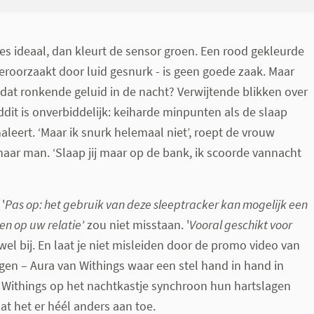
ies ideaal, dan kleurt de sensor groen. Een rood gekleurde
veroorzaakt door luid gesnurk - is geen goede zaak. Maar
dat ronkende geluid in de nacht? Verwijtende blikken over
dit is onverbiddelijk: keiharde minpunten als de slaap
aleert. ‘Maar ik snurk helemaal niet’, roept de vrouw
haar man. ‘Slaap jij maar op de bank, ik scoorde vannacht
'
P
as op: het gebruik van deze sleeptracker kan mogelijk een
en op uw relatie'
zou niet misstaan. '
Vooral geschikt voor
el bij. En laat je niet misleiden door de promo video van
ngen – Aura van Withings waar een stel hand in hand in
de Withings op het nachtkastje synchroon hun hartslagen
at het er héél anders aan toe.