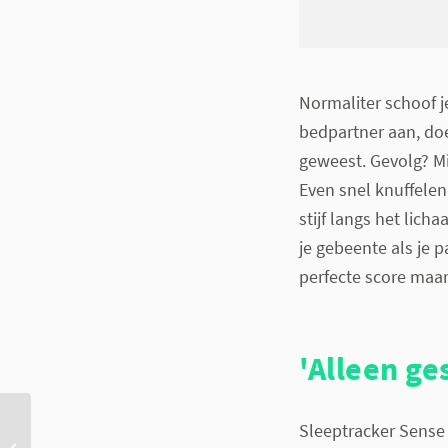
Normaliter schoof j
bedpartner aan, doe
geweest. Gevolg? M
Even snel knuffelen
stijf langs het lich
je gebeente als je 
perfecte score maa
'Alleen ge
Sleeptrackers zijn hot,
Sleeptracker Sense 
maar wat meet je