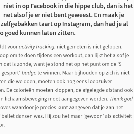
niet in op Facebook in die hippe club, dan is het
net alsof je er niet bent geweest. En maak je
 zelfgebakken taart op Instagram, dan had je al
zo goed kunnen laten zitten.
eldt voor
activity tracking:
niet gemeten is niet gelopen.
Loop om te doen tijdens een workout, dan lijkt het alsof je
En dat is zonde, want je stond net op het punt om de ‘5
 gesport’-
badge
te winnen. Maar bijhouden op zich is niet
iten die we doen, moeten ook nog eens loepzuiver
en. De calorieën moeten kloppen, de afgelegde afstand ook
 van lichaamsbeweging moet aangegeven worden.
Thank god
oves waardoor je precies kunt aangeven dat je aan het
 ballet dansen was. Hij zou het maar ‘gewoon’ als activiteit
or.