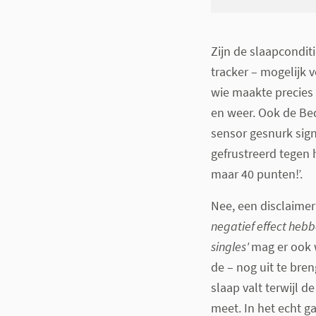
Zijn de slaapcondit
tracker – mogelijk 
wie maakte precies 
en weer. Ook de Bed
sensor gesnurk sign
gefrustreerd tegen 
maar 40 punten!’.
Nee, een disclaimer 
negatief effect hebb
singles'
mag er ook w
de – nog uit te bre
slaap valt terwijl 
meet. In het echt ga