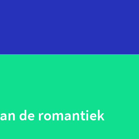
startups
technologie
telehealth
wearables
van de romantiek