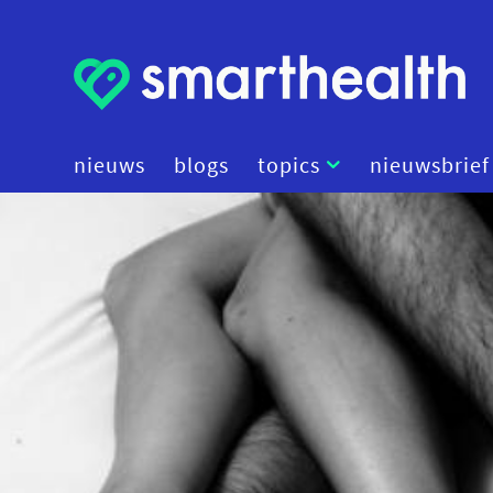
nieuws
blogs
topics
nieuwsbrief
artificial intelligence
beleid
cybersecurity
data
diagnostiek
digital therapeutics