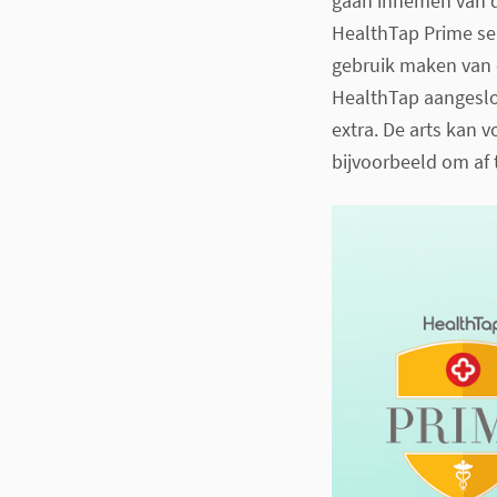
gaan innemen van d
HealthTap Prime se
gebruik maken van e
HealthTap aangeslot
extra. De arts kan v
bijvoorbeeld om af 