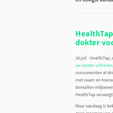
HealthTap 
dokter vo
30 juli
- HealthTap, 
we eerder schreven
consumenten al drie
met naam en toenaa
tientallen miljoen
HealthTap vervangt n
Maar vandaag is bek