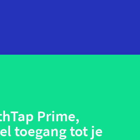
startups
technologie
telehealth
wearables
hTap Prime,
l toegang tot je