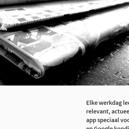
Elke werkdag le
relevant, actuee
app speciaal vo
en Google kondi