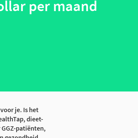
ollar per maand
oor je. Is het
ealthTap, dieet-
r GGZ-patiënten,
en gezondheid.