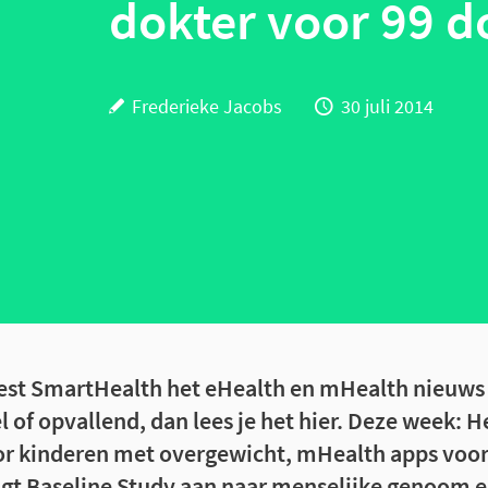
dokter voor 99 d
Frederieke Jacobs
30 juli 2014
est SmartHealth het eHealth en mHealth nieuws v
l of opvallend, dan lees je het hier. Deze week: H
or kinderen met overgewicht, mHealth apps voo
gt Baseline Study aan naar menselijke genoom 