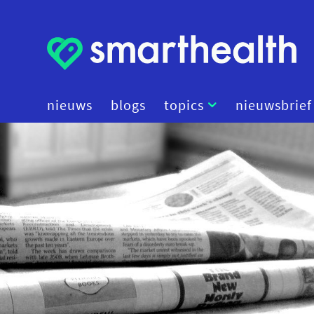
nieuws
blogs
topics
nieuwsbrief
artificial intelligence
beleid
cybersecurity
data
diagnostiek
digital therapeutics