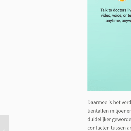
Daarmee is het verd
tientallen miljoene
duidelijker geworde
contacten tussen ar
eHealth in de zomer: