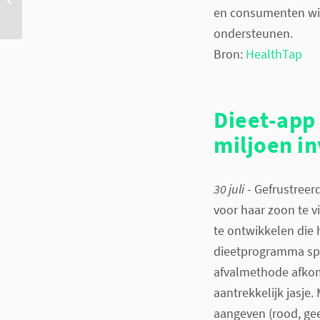
vergeet niet te drinken
en consumenten wil
ondersteunen.
Bron:
HealthTap
Dieet-app
miljoen in
30 juli
- Gefrustreer
voor haar zoon te 
te ontwikkelen die 
dieetprogramma spe
afvalmethode afkom
aantrekkelijk jasje
aangeven (rood, ge