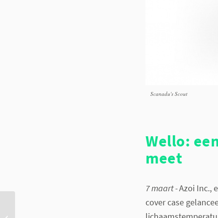
Scanadu's Scout
Wello: een
meet
7 maart -
Azoi Inc.,
cover case gelancee
lichaamstemperatu
Blinde geleide sneakers