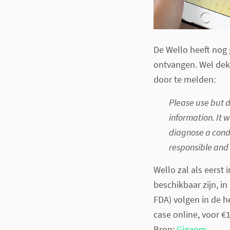
De Wello heeft nog
ontvangen. Wel dekt
door te melden:
Please use but d
information. It w
diagnose a condi
responsible and 
Wello zal als eerst
beschikbaar zijn, i
FDA) volgen in de he
case online, voor €1
Bron:
Gigaom