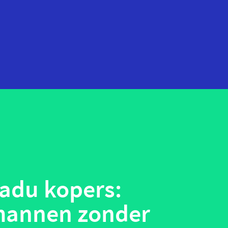
startups
technologie
telehealth
wearables
adu kopers:
mannen zonder