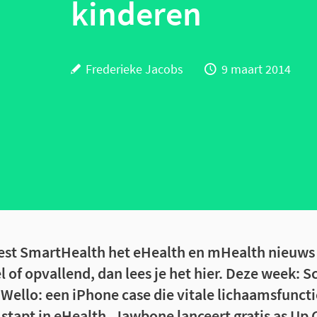
kinderen
Frederieke Jacobs
9 maart 2014
est SmartHealth het eHealth en mHealth nieuws v
l of opvallend, dan lees je het hier. Deze week: 
 Wello: een iPhone case die vitale lichaamsfuncti
stapt in eHealth, Jawbone lanceert gratis as Up 