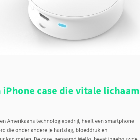
 iPhone case die vitale lichaam
 een Amerikaans technologiebedrijf, heeft een smartphone
rd die onder andere je hartslag, bloeddruk en
ur kan meten. De case, genaamd Wello, bevat ingebouwde