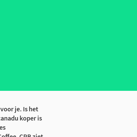
oor je. Is het
Scanadu koper is
es
Coffee, CPB ziet