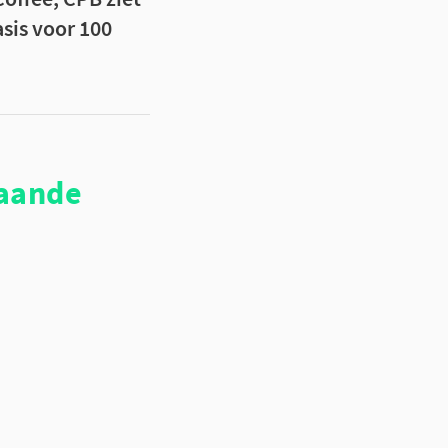
asis voor 100
taande