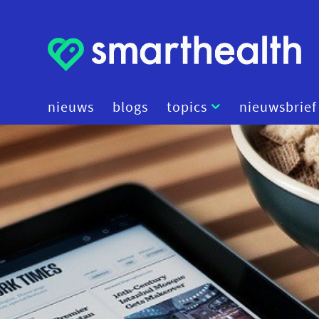
nieuws
blogs
topics
nieuwsbrief
artificial intelligence
beleid
cybersecurity
data
diagnostiek
digital therapeutics