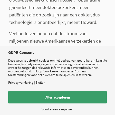
garandeert meer doktersbezoeken, meer
patiënten die op zoek zijn naar een dokter, dus
technologie is onontbeerlijk”, meent Howard.
Veel bedrijven hopen dat de stroom van
miljoenen nieuwe Amerikaanse verzekerden de
weg naar hun dienstverlening of producten zal
GDPR Consent
vinden. Neem HealthTap, de service wanneer
Deze website gebruikt cookies om het gedrag van gebruikers in kaart te
consumenten op zoek gaan naar dokters in hun
brengen, te analyseren, de gebruikerservaring te verbeteren en om
ervoor te zorgen dat relevante informatie en advertenties kunnen
omgeving, of vragen over hun gezondheid via de
worden getoond. Klik op 'voorkeuren aanpassen' om uw
toestemmingen voor deze website te bekijken en in te stellen.
applicatie kunnen stellen en binnen 24 uur
Privacy verklaring
|
Sluiten
antwoord krijgen van een medisch specialist of
arts. Of ZocDoc, een applicatie om een arts te
Alles accepteren
vinden in je buurt, te checken of je
Voorkeuren aanpassen