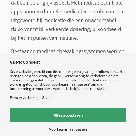
dat een belangrijk aspect. Met medicatiecontrole-
apps kunnen dubbele medicatiecontrole worden
uitgevoerd bij medicatie die een onacceptabel
risico vormt bij verkeerde dosering, bijvoorbeeld
bij het inspuiten van insuline.
Bestaande medicatiebewakingssystemen werden
door apothekers ontwikkeld en lange tijd ook
GDPR Consent
alleen door hen gebruikt. Maar inmiddels wordt
Deze website gebruikt cookies om het gedrag van gebruikers in kaart te
brengen, te analyseren, de gebruikerservaring te verbeteren en om
die medicatiebewaking door de inspectie
ervoor te zorgen dat relevante informatie en advertenties kunnen
worden getoond. Klik op 'voorkeuren aanpassen' om uw
beschouwd als onderdeel van het leveren van
toestemmingen voor deze website te bekijken en in te stellen.
verantwoorde zorg. Uit de Richtlijn: “De inspectie
Privacy verklaring
|
Sluiten
vindt het niet langer verantwoord een
geneesmiddel voor te schrijven zonder gebruik te
Alles accepteren
maken van een elektronisch systeem om de
Voorkeuren aanpassen
medicatie te bewaken, tenzij andere maatregelen