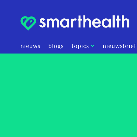
nieuws
blogs
topics
nieuwsbrief
intelligence artificiell
politique
cyber-sécurité
données
diagnostics
digital therapeutics