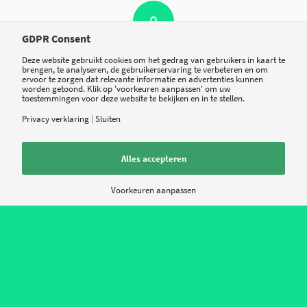
0
GDPR Consent
ANTWOORDEN
Deze website gebruikt cookies om het gedrag van gebruikers in kaart te
brengen, te analyseren, de gebruikerservaring te verbeteren en om
ervoor te zorgen dat relevante informatie en advertenties kunnen
Plaats een Reactie
worden getoond. Klik op 'voorkeuren aanpassen' om uw
toestemmingen voor deze website te bekijken en in te stellen.
Privacy verklaring
|
Sluiten
Meepraten?
Draag gerust bij!
Alles accepteren
*
Naam
Voorkeuren aanpassen
*
E-mail
Site