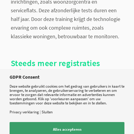
inrichtingen, zoals woonzorgcentra en
serviceflats. Deze afzonderlijke tests duren een
half jaar. Door deze training krijgt de technologie
ervaring om ook complexe ruimtes, zoals
klassieke woningen, betrouwbaar te monitoren.
Steeds meer registraties
valpartijen
GDPR Consent
Deze website gebruikt cookies om het gedrag van gebruikers in kaart te
Diverse techbedrijven besteden aandacht aan
brengen, te analyseren, de gebruikerservaring te verbeteren en om
ervoor te zorgen dat relevante informatie en advertenties kunnen
valpartijen bij ouderen.
Samsung
en Spacetalk
worden getoond. Klik op 'voorkeuren aanpassen' om uw
toestemmingen voor deze website te bekijken en in te stellen.
ontwikkelen op grote schaal wearables die dit
Privacy verklaring
|
Sluiten
detecteren. Het Nederlandse
Wolk
biedt
heupairbags, op basis van sensortechnologie. Die
Alles accepteren
blazen zichzelf op voordat iemand de grond