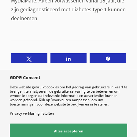
MyDiaMate. Alleen volwassenen vanaf 18 jaar, die
zijn gediagnosticeerd met diabetes type 1 kunnen
deelnemen.
Tweet
Share
Share
GDPR Consent
Deze website gebruikt cookies om het gedrag van gebruikers in kaart te
brengen, te analyseren, de gebruikerservaring te verbeteren en om
ervoor te zorgen dat relevante informatie en advertenties kunnen
worden getoond. Klik op 'voorkeuren aanpassen' om uw
toestemmingen voor deze website te bekijken en in te stellen.
Privacy verklaring
|
Sluiten
0
Alles accepteren
ANTWOORDEN