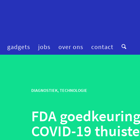
gadgets
jobs
over ons
contact
digitale zorg
preventie
femtech
privacy
financiering
DIAGNOSTIEK
,
TECHNOLOGIE
robotica
fitness & wellness
smart homes
FDA goedkeuring
mental health
smart hospitals
onderzoek
smart stuff
COVID-19 thuiste