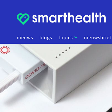
nieuws
blogs
topics
nieuwsbrief
artificial intelligence
beleid
cybersecurity
data
diagnostiek
digital therapeutics