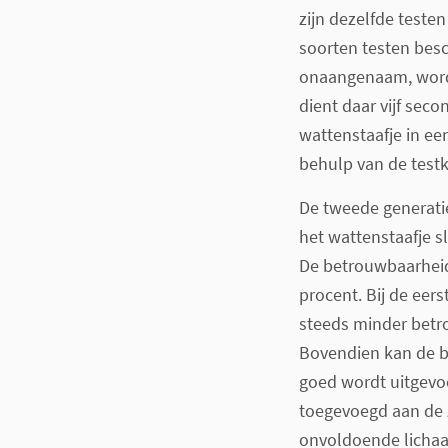
zijn dezelfde teste
soorten testen besch
onaangenaam, wordt
dient daar vijf sec
wattenstaafje in ee
behulp van de testk
De tweede generatie
het wattenstaafje s
De betrouwbaarheid 
procent. Bij de eers
steeds minder betro
Bovendien kan de be
goed wordt uitgevoe
toegevoegd aan de 
onvoldoende lichaa