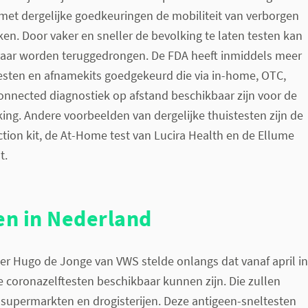
met dergelijke goedkeuringen de mobiliteit van verborgen
ken. Door vaker en sneller de bevolking te laten testen kan
aar worden teruggedrongen. De FDA heeft inmiddels meer
esten en afnamekits goedgekeurd die via in-home, OTC,
onnected diagnostiek op afstand beschikbaar zijn voor de
ng. Andere voorbeelden van dergelijke thuistesten zijn de
ction kit, de At-Home test van Lucira Health en de Ellume
t.
en in Nederland
er Hugo de Jonge van VWS stelde onlangs dat vanaf april in
 coronazelftesten beschikbaar kunnen zijn. Die zullen
supermarkten en drogisterijen. Deze antigeen-sneltesten