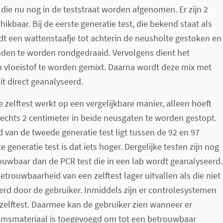
n die nu nog in de teststraat worden afgenomen. Er zijn 2
ikbaar. Bij de eerste generatie test, die bekend staat als
 een wattenstaafje tot achterin de neusholte gestoken en
onden te worden rondgedraaid. Vervolgens dient het
n vloeistof te worden gemixt. Daarna wordt deze mix met
it direct geanalyseerd.
 zelftest werkt op een vergelijkbare manier, alleen hoeft
lechts 2 centimeter in beide neusgaten te worden gestopt.
van de tweede generatie test ligt tussen de 92 en 97
te generatie test is dat iets hoger. Dergelijke testen zijn nog
uwbaar dan de PCR test die in een lab wordt geanalyseerd.
trouwbaarheid van een zelftest lager uitvallen als die niet
rd door de gebruiker. Inmiddels zijn er controlesystemen
zelftest. Daarmee kan de gebruiker zien wanneer er
msmateriaal is toegevoegd om tot een betrouwbaar