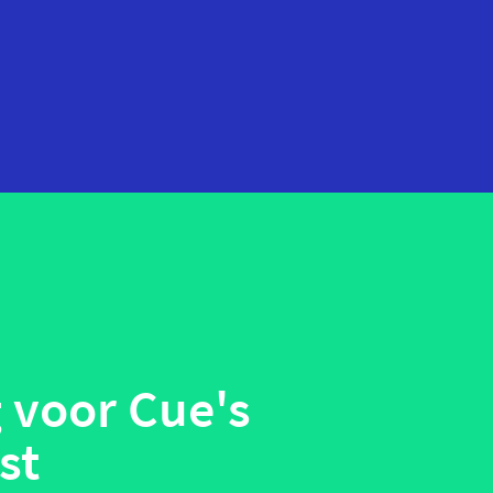
startups
technologie
telehealth
wearables
 voor Cue's
st