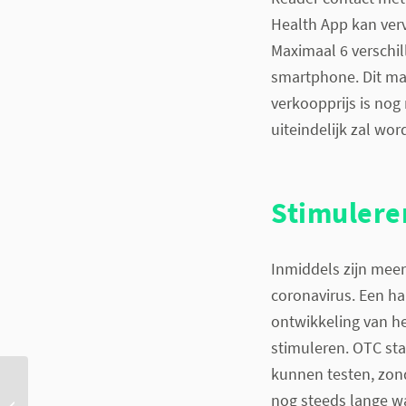
Health App kan ver
Maximaal 6 verschi
smartphone. Dit maa
verkoopprijs is nog
uiteindelijk zal wo
Stimulere
Inmiddels zijn mee
coronavirus. Een ha
ontwikkeling van he
stimuleren. OTC st
kunnen testen, zon
Apple wil stigma's
nog steeds lange wa
rondom menstruatie