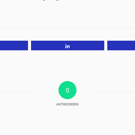
.
Tweet
Share
0
ANTWOORDEN