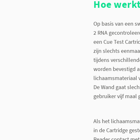
Hoe werkt
Op basis van een s
2 RNA gecontroleerd
een Cue Test Cartri
zijn slechts eenmaa
tijdens verschillen
worden bevestigd a
lichaamsmateriaal 
De Wand gaat slecht
gebruiker vijf maal
Als het lichaamsma
in de Cartridge ges
Reader contact met