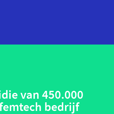
startups
technologie
telehealth
wearables
die van 450.000
 femtech bedrijf