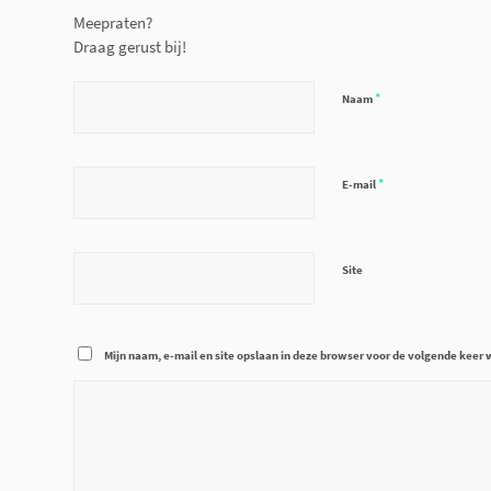
Meepraten?
Draag gerust bij!
*
Naam
*
E-mail
Site
Mijn naam, e-mail en site opslaan in deze browser voor de volgende keer w