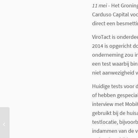
11 mei
- Het Groning
Carduso Capital vo
direct een besmett
ViroTact is onderdee
2014 is opgericht 
onderneming zou in
een test waarbij bi
niet aanwezigheid v
Huidige tests voor d
of hebben gespecial
interview met Mob
gebruikt bij de hui
Newsroom: Wegwijzer AI
testlocatie, bijvoor
en Corona
indammen van de ver