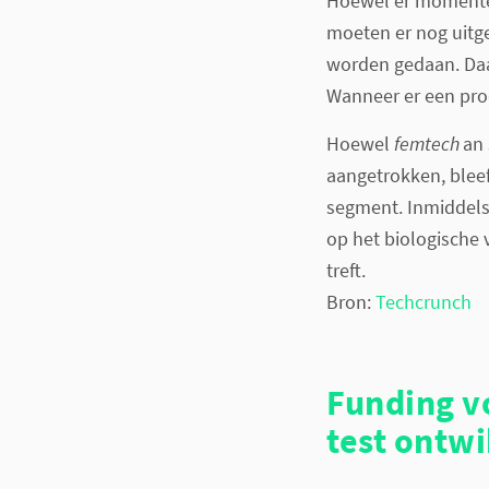
Hoewel er momentee
moeten er nog uitge
worden gedaan. Daa
Wanneer er een pro
Hoewel
femtech
an 
aangetrokken, blee
segment. Inmiddels 
op het biologische
treft.
Bron:
Techcrunch
Funding v
test ontwi