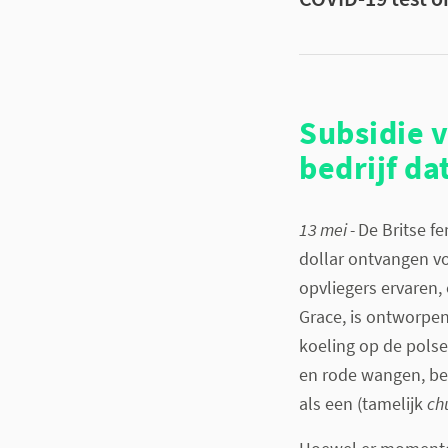
Subsidie v
bedrijf da
13 mei -
De Britse f
dollar ontvangen vo
opvliegers ervaren
Grace, is ontworpen
koeling op de polse
en rode wangen, be
als een (tamelijk
ch