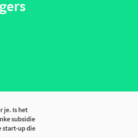
egers
je. Is het
inke subsidie
start-up die