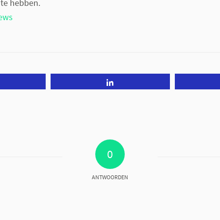
te hebben.
ews
Tweet
Share
0
ANTWOORDEN