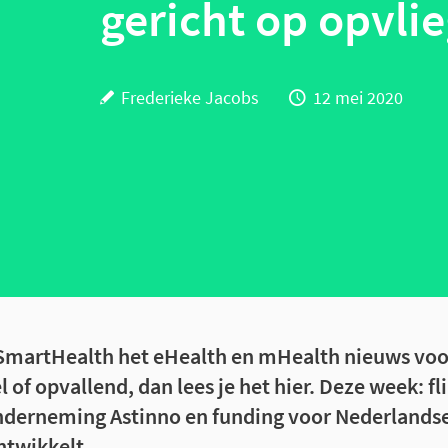
gericht op opvli
Frederieke Jacobs
12 mei 2020
 SmartHealth het eHealth en mHealth nieuws voor 
l of opvallend, dan lees je het hier. Deze week: fl
derneming Astinno en funding voor Nederlandse 
ntwikkelt.