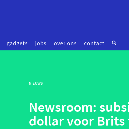
gadgets
jobs
over ons
contact
digitale zorg
preventie
femtech
privacy
financiering
NIEUWS
robotica
fitness & wellness
smart homes
Newsroom: subsi
mental health
smart hospitals
onderzoek
smart stuff
dollar voor Brits