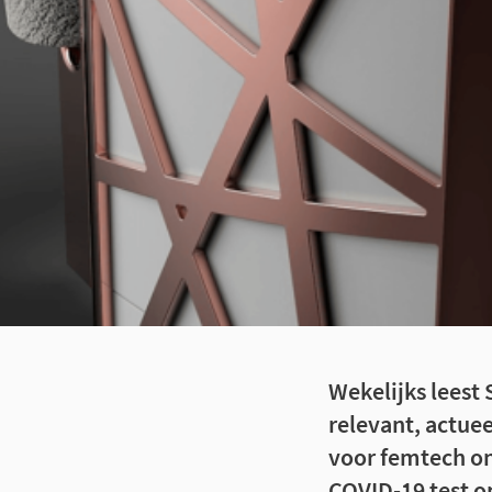
Wekelijks leest
relevant, actuee
voor femtech on
COVID-19 test o