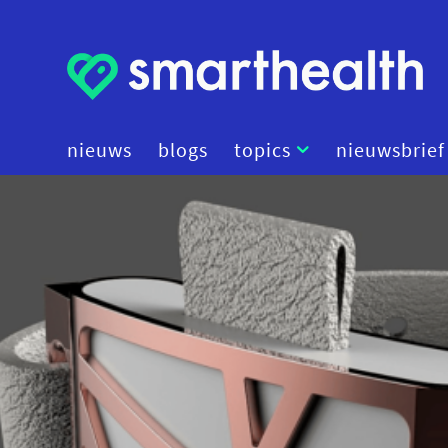
nieuws
blogs
topics
nieuwsbrief
artificial intelligence
beleid
cybersecurity
data
diagnostiek
digital therapeutics