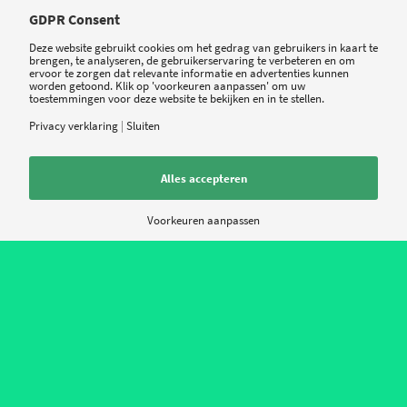
Meepraten?
GDPR Consent
Draag gerust bij!
Deze website gebruikt cookies om het gedrag van gebruikers in kaart te
brengen, te analyseren, de gebruikerservaring te verbeteren en om
*
Naam
ervoor te zorgen dat relevante informatie en advertenties kunnen
worden getoond. Klik op 'voorkeuren aanpassen' om uw
toestemmingen voor deze website te bekijken en in te stellen.
Privacy verklaring
|
Sluiten
*
E-mail
Alles accepteren
Site
Voorkeuren aanpassen
Mijn naam, e-mail en site opslaan in deze browser voor de volgende keer
wanneer ik een reactie plaats.