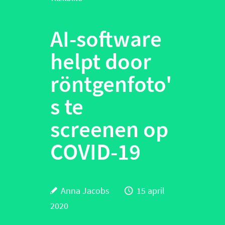
AI-software
helpt door
röntgenfoto'
s te
screenen op
COVID-19
Anna Jacobs
15 april
2020