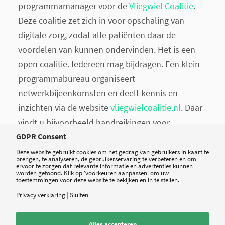
programmamanager voor de
Vliegwiel Coalitie
.
Deze coalitie zet zich in voor opschaling van
digitale zorg, zodat alle patiënten daar de
voordelen van kunnen ondervinden. Het is een
open coalitie. Iedereen mag bijdragen. Een klein
programmabureau organiseert
netwerkbijeenkomsten en deelt kennis en
inzichten via de website
vliegwielcoalitie.nl
. Daar
vindt u bijvoorbeeld handreikingen voor
telebegeleiding, een overzicht van leveranciers en
GDPR Consent
wetenschappelijke publicaties. Volg Vliegwiel op
Deze website gebruikt cookies om het gedrag van gebruikers in kaart te
brengen, te analyseren, de gebruikerservaring te verbeteren en om
social media, mail naar
ervoor te zorgen dat relevante informatie en advertenties kunnen
worden getoond. Klik op 'voorkeuren aanpassen' om uw
vliegwiel@patientenfederatie.nl of geef u op voor
toestemmingen voor deze website te bekijken en in te stellen.
de nieuwsbrief. Zo mist u geen enkele uitnodiging
Privacy verklaring
|
Sluiten
om mee te praten over dit onderwerp.
Alles accepteren