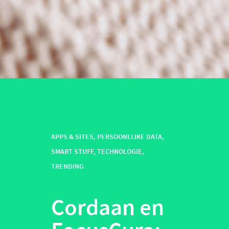
APPS & SITES
,
PERSOONLIJKE DATA
,
SMART STUFF
,
TECHNOLOGIE
,
TRENDING
Cordaan en