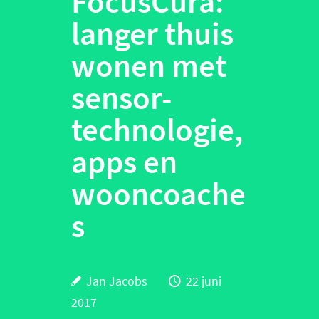
FocusCura:
langer thuis
wonen met
sensor-
technologie,
apps en
wooncoache
s
Jan Jacobs
22 juni
2017