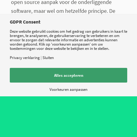
open source aanpak voor de onderliggende
software, maar wel om hetzelfde principe. De
manier waarop de zorg rond de nieuwe dienst is
GDPR Consent
vastgelegd (protocollen, interventies, organisatie)
Deze website gebruikt cookies om het gedrag van gebruikers in kaart te
brengen, te analyseren, de gebruikerservaring te verbeteren en om
wordt openbaar. Volgens Cordaan hebben
ervoor te zorgen dat relevante informatie en advertenties kunnen
worden getoond. Klik op 'voorkeuren aanpassen' om uw
meerdere zorgorganisaties zich inmiddels gemeld
toestemmingen voor deze website te bekijken en in te stellen.
om zich aan te sluiten bij deze beweging.
Privacy verklaring
|
Sluiten
Alles accepteren
‘Virtueel
Voorkeuren aanpassen
verzorgingshuis’
Het project heeft de werktitel Het
VerzorgingsThuis gekregen als verwijzing naar de
functie van vroegere verzorgingshuizen, zegt