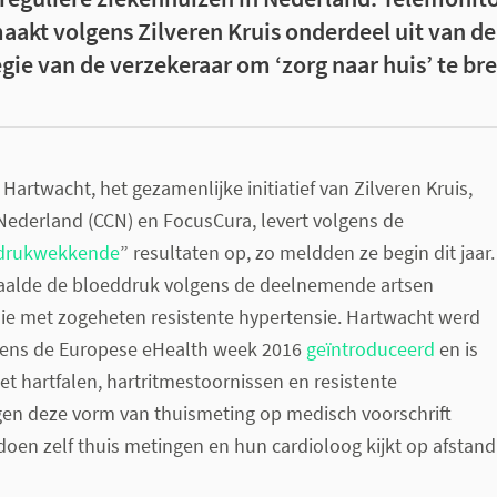
aakt volgens Zilveren Kruis onderdeel uit van de
gie van de verzekeraar om ‘zorg naar huis’ te br
Hartwacht, het gezamenlijke initiatief van Zilveren Kruis,
Nederland (CCN) en FocusCura, levert volgens de
drukwekkende
” resultaten op, zo meldden ze begin dit jaar.
 daalde de bloeddruk volgens de deelnemende artsen
j die met zogeheten resistente hypertensie. Hartwacht werd
jdens de Europese eHealth week 2016
geïntroduceerd
en is
et hartfalen, hartritmestoornissen en resistente
ijgen deze vorm van thuismeting op medisch voorschrift
doen zelf thuis metingen en hun cardioloog kijkt op afstand