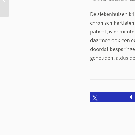
Fitbit verkopen goed
De ziekenhuizen krij
chronisch hartfalen
patiënt, is er ruimt
daarmee ook een ext
doordat besparinge
gehouden. aldus de
Tweet
4