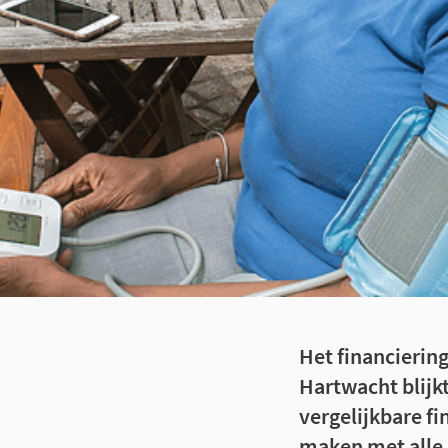
Het financierin
Hartwacht blijkt
vergelijkbare f
maken met alle 