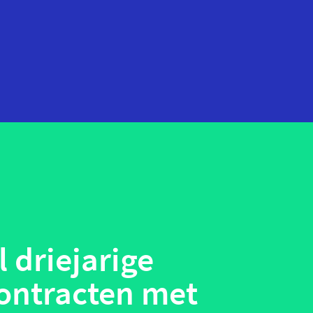
startups
technologie
telehealth
wearables
l driejarige
ontracten met