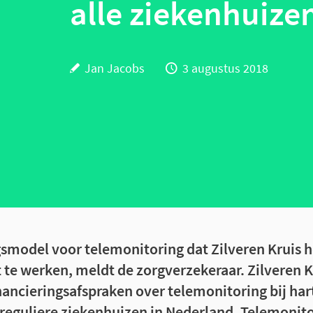
alle ziekenhuize
Jan Jacobs
3 augustus 2018
gsmodel voor telemonitoring dat Zilveren Kruis h
 te werken, meldt de zorgverzekeraar. Zilveren K
inancieringsafspraken over telemonitoring bij ha
reguliere ziekenhuizen in Nederland. Telemonito