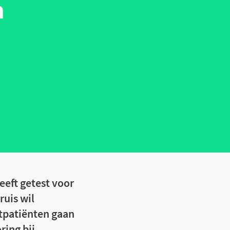
n
eeft getest voor
ruis wil
rtpatiënten gaan
ring bij