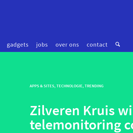
gadgets
jobs
over ons
contact
digitale zorg
preventie
femtech
privacy
financiering
APPS & SITES
,
TECHNOLOGIE
,
TRENDING
robotica
fitness & wellness
smart homes
Zilveren Kruis wi
mental health
smart hospitals
onderzoek
smart stuff
telemonitoring c