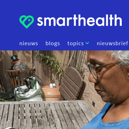
nieuws
blogs
topics
nieuwsbrief
artificial intelligence
beleid
cybersecurity
data
diagnostiek
digital therapeutics