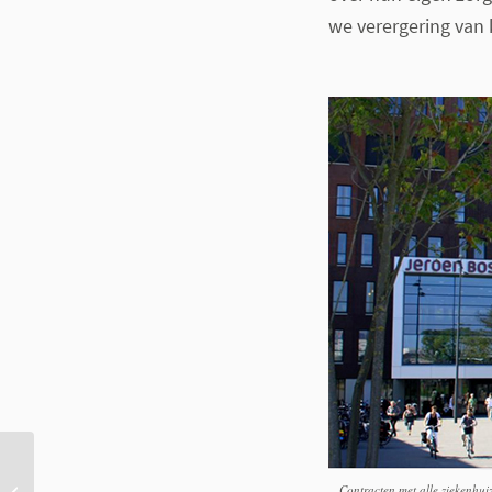
we verergering van
Smartwatches Apple en
Contracten met alle ziekenhui