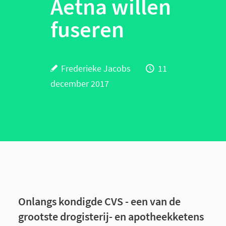
Aetna willen
fuseren
Frederieke Jacobs
11
december 2017
Onlangs kondigde CVS - een van de
grootste drogisterij- en apotheekketens