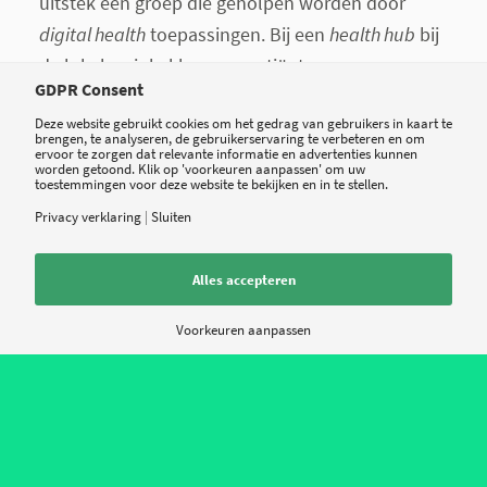
uitstek een groep die geholpen worden door
digital health
toepassingen. Bij een
health hub
bij
de lokale winkel kunnen patiënten een-op-een
GDPR Consent
begeleid worden, en vervolgens thuis digitaal
Deze website gebruikt cookies om het gedrag van gebruikers in kaart te
ondersteund worden bij hun zelfmanagement.
brengen, te analyseren, de gebruikerservaring te verbeteren en om
ervoor te zorgen dat relevante informatie en advertenties kunnen
worden getoond. Klik op 'voorkeuren aanpassen' om uw
toestemmingen voor deze website te bekijken en in te stellen.
One stop shop
Privacy verklaring
|
Sluiten
Alles accepteren
Voor het zover is zal de overname van Aetna door
CVS eerst nog moeten worden goedgekeurd door
Voorkeuren aanpassen
de kartel-autoriteiten. Er gaan kritische geluiden
op dat de overname van Aetna door CVS betekent
dat zorggebruikers minder keuzevrijheid hebben.
De vraag is dus of het is toegestaan volgens
Amerikaanse autoriteiten.