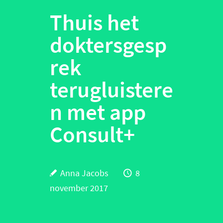
Thuis het
doktersgesp
rek
terugluistere
n met app
Consult+
Anna Jacobs
8
november 2017